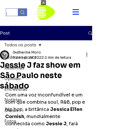
×
Post
Todos os posts
Guilherme Moro
Todos os posts
9 de set. de 2022
2 min de leitura
Jessie J faz show em
Resenhas
São Paulo neste
Opinião
sábado
Entrevistas
Com uma voz inconfundível e um 
Notícias
som que combina soul, R&B, pop e 
hip hop, a britânica 
Jessica Ellen 
Shows
Cornish
, mundialmente 
Fotos
conhecida como 
Jessie J
, fará 