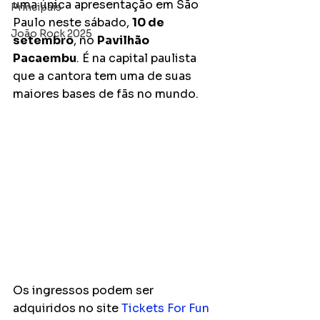
uma única apresentação em São 
Principais
Paulo neste sábado, 
10 de 
João Rock 2025
setembro
, no 
Pavilhão 
Pacaembu
. É na capital paulista 
que a cantora tem uma de suas 
maiores bases de fãs no mundo.
Os ingressos podem ser 
adquiridos no site 
Tickets For Fun