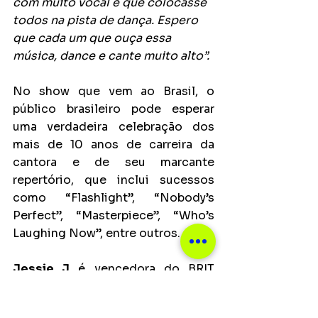
com muito vocal e que colocasse 
todos na pista de dança. Espero 
que cada um que ouça essa 
música, dance e cante muito alto”.
No show que vem ao Brasil, o 
público brasileiro pode esperar 
uma verdadeira celebração dos 
mais de 10 anos de carreira da 
cantora e de seu marcante 
repertório, que inclui sucessos 
como “Flashlight”, “Nobody’s 
Perfect”, “Masterpiece”, “Who’s 
Laughing Now”, entre outros.
Jessie J
 é vencedora do BRIT 
Awards na categoria "Critic’s 
Choice", tem mais de 1,5 bilhões 