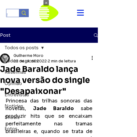
×
Post
Todos os posts
Guilherme Moro
Todos os posts
22 de jul. de 2022
2 min de leitura
Jade Baraldo lança
Resenhas
nova versão do single
Opinião
"Desapaixonar"
Entrevistas
Princesa das trilhas sonoras das 
Notícias
novelas, 
Jade Baraldo
 sabe 
produzir hits que se encaixam 
Shows
perfeitamente nas tramas 
Fotos
brasileiras e, quando se trata de 