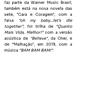
faz parte da Warner Music Brasil, 
também está na nova novela das 
sete, "Cara e Coragem", com a 
faixa 
“oh my baby…let’s die 
together”
, foi trilha de 
“Quanto 
Mais Vida, Melhor!”
 com a versão 
acústica de 
"Believe"
, da Cher, e 
de ‘’Malhação'', em 2019, com a 
música 
“BAM BAM BAM!”
.