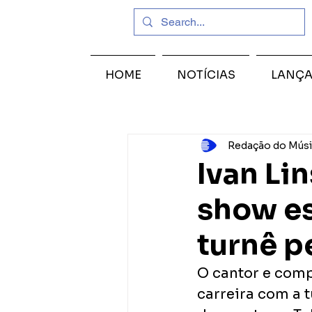
HOME
NOTÍCIAS
LANÇ
Redação do Músi
Ivan Li
show es
turnê p
O cantor e comp
carreira com a t