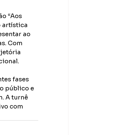
ão “Aos 
artística 
esentar ao 
as. Com 
jetória 
ional.
tes fases 
 público e 
. A turnê 
ivo com 