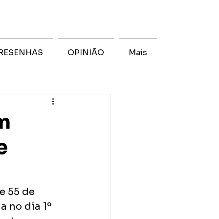
RESENHAS
OPINIÃO
Mais
om
e
e 55 de 
a no dia 1º 