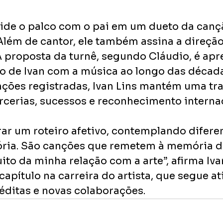
vide o palco com o pai em um dueto da canç
Além de cantor, ele também assina a direção 
A proposta da turnê, segundo Cláudio, é apr
ão de Ivan com a música ao longo das décad
ções registradas, Ivan Lins mantém uma tra
cerias, sucessos e reconhecimento internac
rar um roteiro afetivo, contemplando diferen
ória. São canções que remetem à memória do
o da minha relação com a arte”, afirma Ivan
apítulo na carreira do artista, que segue at
ditas e novas colaborações.