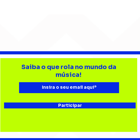
Bebé Pacheco e Ubandu
Big
encerram trajetória com
esp
Saiba o que rola no mundo da
audiovisual gravado na
Trop
música!
Estação Ferroviária de
Mus
Bauru
a Gi
Participar