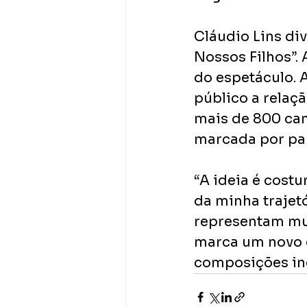
Cláudio Lins di
Nossos Filhos”. 
do espetáculo. 
público a relaç
mais de 800 can
marcada por par
“A ideia é costu
da minha trajet
representam muit
marca um novo c
composições iné