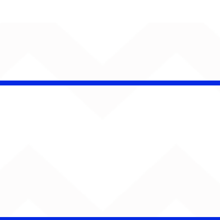
CHAMELEO acerta as
contas com o passado
em “Versão dos Fatos”