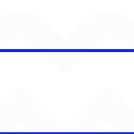
 Band OTHOÁ estreia
etáculo "Barroco
ical" na Casa Natura
ical com homenagem
lberto Gil