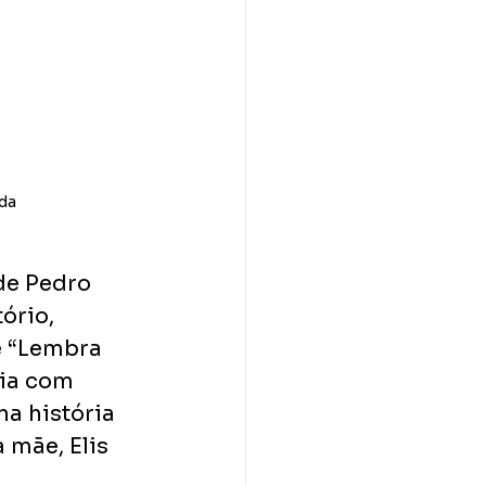
da
de Pedro 
ório, 
e “Lembra 
ria com 
a história 
 mãe, Elis 