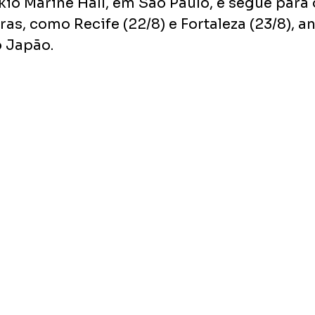
io Marine Hall, em São Paulo, e segue para 
ras, como Recife (22/8) e Fortaleza (23/8), an
 Japão.