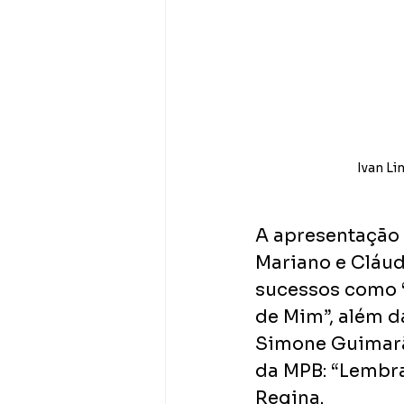
Ivan Li
A apresentação 
Mariano e Cláudi
sucessos como “
de Mim”, além d
Simone Guimarãe
da MPB: “Lembra
Regina.