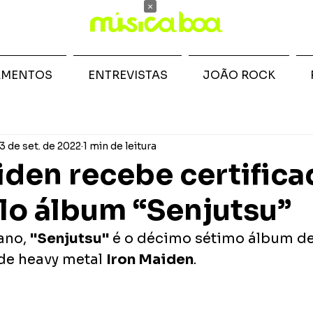
×
AMENTOS
ENTREVISTAS
JOÃO ROCK
3 de set. de 2022
1 min de leitura
iden recebe certifica
lo álbum “Senjutsu”
no, 
"Senjutsu"
 é o décimo sétimo álbum de
de heavy metal 
Iron Maiden
. 