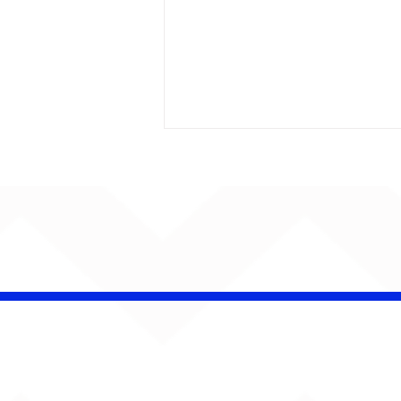
CHAMELEO acerta as
contas com o passado
em “Versão dos Fatos”