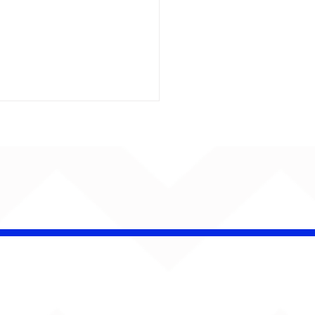
é Pacheco e Ubandu
erram trajetória com
iovisual gravado na
ção Ferroviária de
ru