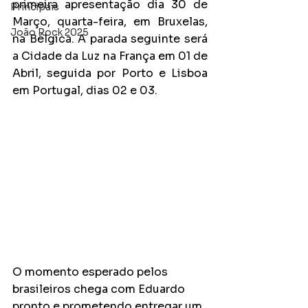
primeira apresentação dia 30 de 
Principais
Março, quarta-feira, em Bruxelas, 
João Rock 2025
na Bélgica. A parada seguinte será 
a Cidade da Luz na França em 01 de 
Abril, seguida por Porto e Lisboa 
em Portugal, dias 02 e 03.
O momento esperado pelos 
brasileiros chega com Eduardo 
pronto e prometendo entregar um 