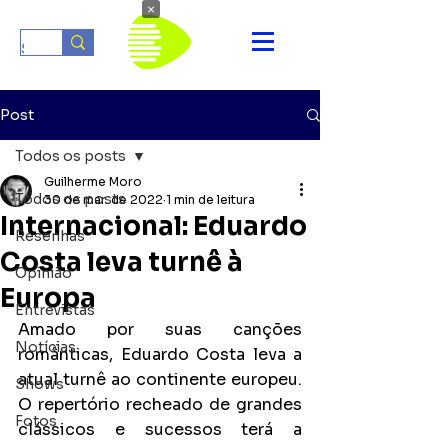
×
Post
Todos os posts
Guilherme Moro
Todos os posts
30 de mar. de 2022
1 min de leitura
Internacional: Eduardo
Resenhas
Costa leva turnê à
Opinião
Europa
Entrevistas
Amado por suas canções 
Notícias
românticas, Eduardo Costa leva a 
atual turnê ao continente europeu. 
Shows
O repertório recheado de grandes 
Fotos
clássicos e sucessos terá a 