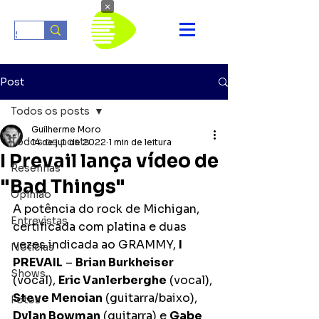
×
Post
Todos os posts
Guilherme Moro
Todos os posts
14 de jul. de 2022
1 min de leitura
I Prevail lança vídeo de
Resenhas
"Bad Things"
Opinião
A potência do rock de Michigan, 
Entrevistas
certificada com platina e duas 
vezes indicada ao GRAMMY, 
I 
Notícias
PREVAIL
 – 
Brian Burkheiser
Shows
(vocal), 
Eric Vanlerberghe
 (vocal), 
Steve Menoian
 (guitarra/baixo), 
Fotos
Dylan Bowman
 (guitarra) e 
Gabe 