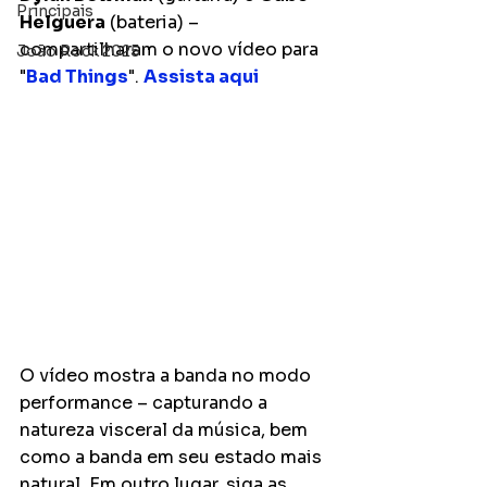
Principais
Helguera
 (bateria) – 
compartilharam o novo vídeo para 
João Rock 2025
"
Bad Things
". 
Assista aqui
O vídeo mostra a banda no modo 
performance – capturando a 
natureza visceral da música, bem 
como a banda em seu estado mais 
natural. Em outro lugar, siga as 