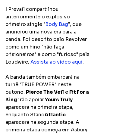
I Prevail compartilhou 
anteriormente o explosivo 
primeiro single "
Body Bag
", que 
anunciou uma nova era para a 
banda. Foi descrito pelo Revolver 
como um hino "não faça 
prisioneiros" e como "furioso" pela 
Loudwire. 
Assista ao vídeo aqui
.
A banda também embarcará na 
turnê "TRUE POWER" neste 
outono. 
Pierce The Veil
 e 
Fit For a 
King
 irão apoiar.
Yours Truly
aparecerá na primeira etapa, 
enquanto Stand
Atlantic
aparecerá na segunda etapa. A 
primeira etapa começa em Asbury 