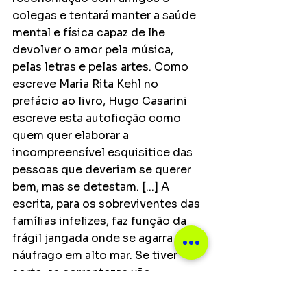
colegas e tentará manter a saúde 
mental e física capaz de lhe 
devolver o amor pela música, 
pelas letras e pelas artes. Como 
escreve Maria Rita Kehl no 
prefácio ao livro, Hugo Casarini 
escreve esta autoficção como 
quem quer elaborar a 
incompreensível esquisitice das 
pessoas que deveriam se querer 
bem, mas se detestam. [...] A 
escrita, para os sobreviventes das 
famílias infelizes, faz função da 
frágil jangada onde se agarra o 
náufrago em alto mar. Se tiver 
sorte, as correntezas vão 
depositá-lo num porto, numa ilha. 
Na escrita e na vida, Hugo 