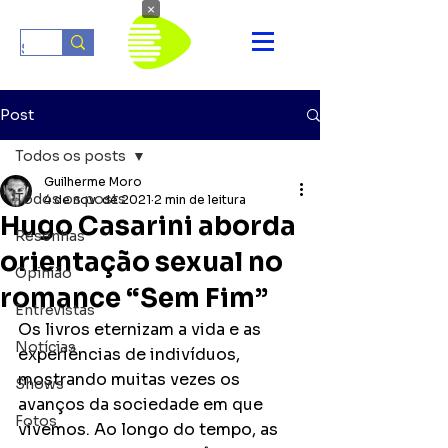
×
Post
Todos os posts
Guilherme Moro
Todos os posts
4 de nov. de 2021
2 min de leitura
Hugo Casarini aborda
Resenhas
orientação sexual no
Opinião
romance “Sem Fim”
Entrevistas
Os livros eternizam a vida e as 
Notícias
experiências de indivíduos, 
mostrando muitas vezes os 
Shows
avanços da sociedade em que 
Fotos
vivemos. Ao longo do tempo, as 