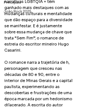
narrativas LGBTQIA + têm 
Principais
ganhado mais destaques com as 
João Rock 2025
mudanças culturais e mentalidade 
que dão espaço para a diversidade 
se manifestar. E é justamente 
sobre essa mudança de chave que 
trata “Sem Fim”, o romance de 
estreia do escritor mineiro Hugo 
Casarini.
O romance narra a trajetória de h, 
personagem que cresceu nas 
décadas de 80 e 90, entre o 
interior de Minas Gerais e a capital 
paulista, experimentando as 
descobertas e frustrações de uma 
época marcada por um hedonismo 
dilacerado. A escrita do autor 