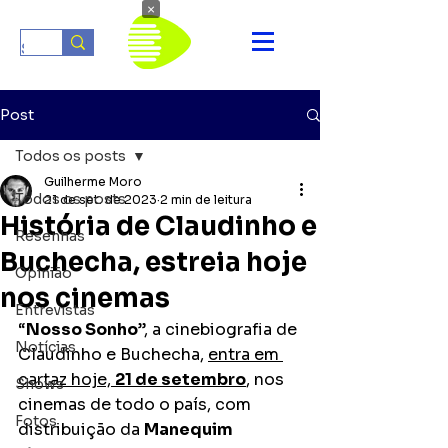
×
Post
Todos os posts
Guilherme Moro
Todos os posts
21 de set. de 2023
2 min de leitura
História de Claudinho e
Resenhas
Buchecha, estreia hoje
Opinião
nos cinemas
Entrevistas
“
Nosso Sonho
”, a cinebiografia de 
Notícias
Claudinho e Buchecha, 
entra em 
cartaz hoje, 
21 de setembro
, nos 
Shows
cinemas de todo o país, com 
Fotos
distribuição da 
Manequim 