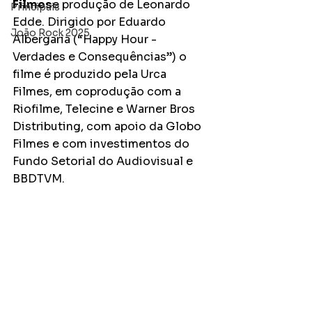
Filmes
e produção de Leonardo 
Principais
Edde. Dirigido por Eduardo 
João Rock 2025
Albergaria (“Happy Hour - 
Verdades e Consequências”) o 
filme é produzido pela Urca 
Filmes, em coprodução com a 
Riofilme, Telecine e Warner Bros 
Distributing, com apoio da Globo 
Filmes e com investimentos do 
Fundo Setorial do Audiovisual e 
BBDTVM. 