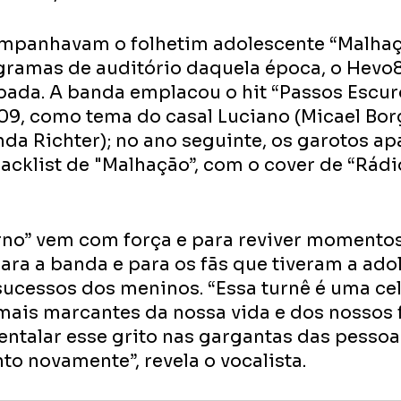
mpanhavam o folhetim adolescente “Malhaç
gramas de auditório daquela época, o Hevo8
bada. A banda emplacou o hit “Passos Escuros
9, como tema do casal Luciano (Micael Borg
da Richter); no ano seguinte, os garotos a
cklist de "Malhação”, com o cover de “Rádio
rno” vem com força e para reviver momentos
ra a banda e para os fãs que tiveram a ado
ucessos dos meninos. “Essa turnê é uma ce
is marcantes da nossa vida e dos nossos f
ntalar esse grito nas gargantas das pessoas
to novamente”, revela o vocalista.