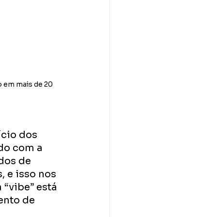
o em mais de 20 
cio dos 
do com a 
dos de 
 e isso nos 
“vibe” está 
ento de 