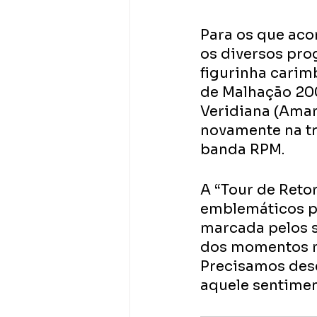
Para os que aco
os diversos pro
figurinha carim
de Malhação 200
Veridiana (Aman
novamente na tra
banda RPM.
A “Tour de Reto
emblemáticos pa
marcada pelos s
dos momentos ma
Precisamos dese
aquele sentimen