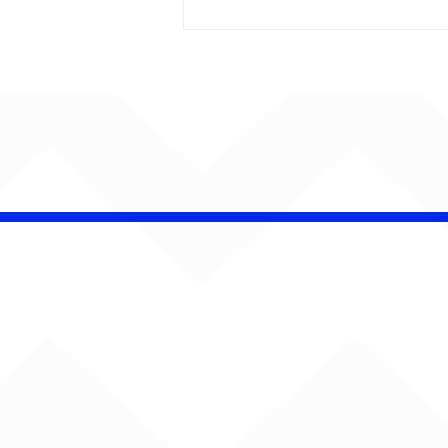
Bebé Pacheco e Ubandu
encerram trajetória com
audiovisual gravado na
Estação Ferroviária de
Bauru