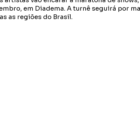
s artistas vão encarar a maratona de shows, 
vembro, em Diadema. A turnê seguirá por ma
s as regiões do Brasil.