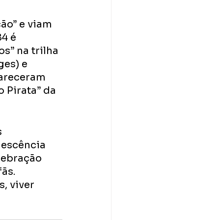
ão” e viam 
4 é 
” na trilha 
es) e 
pareceram 
 Pirata” da 
 
lescência 
lebração 
ãs. 
, viver 