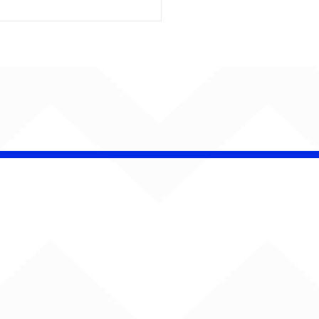
ENTA O SOM!
ana estreia com
rno de Jão, Ariana
nde, Sorriso Maroto e
s