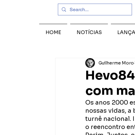
HOME
NOTÍCIAS
LANÇ
Guilherme Moro
Hevo84 
com ma
Os anos 2000 es
nossas vidas, a
turnê nacional. 
o reencontro ent