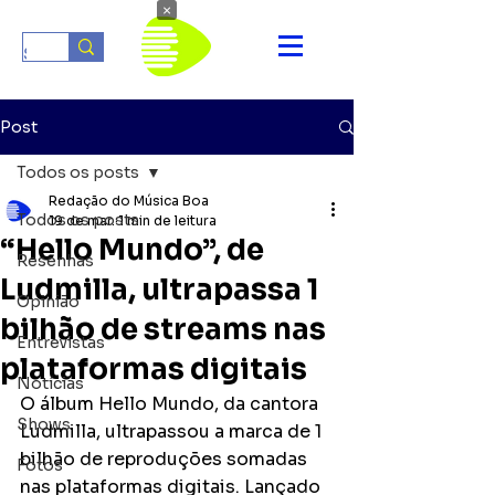
×
Post
Todos os posts
Redação do Música Boa
Todos os posts
19 de mar.
1 min de leitura
“Hello Mundo”, de
Resenhas
Ludmilla, ultrapassa 1
Opinião
bilhão de streams nas
Entrevistas
plataformas digitais
Notícias
O álbum Hello Mundo, da cantora 
Shows
Ludmilla, ultrapassou a marca de 1 
bilhão de reproduções somadas 
Fotos
nas plataformas digitais. Lançado 