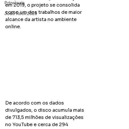
Principais
em 2019, o projeto se consolida 
como um dos trabalhos de maior 
João Rock 2025
alcance da artista no ambiente 
online.
De acordo com os dados 
divulgados, o disco acumula mais 
de 713,5 milhões de visualizações 
no YouTube e cerca de 294 