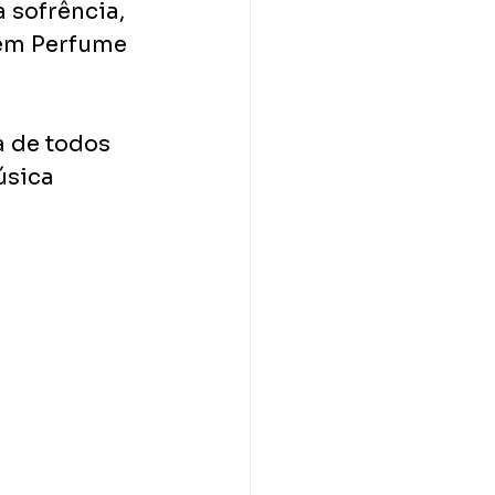
 sofrência, 
em Perfume 
 de todos 
úsica 