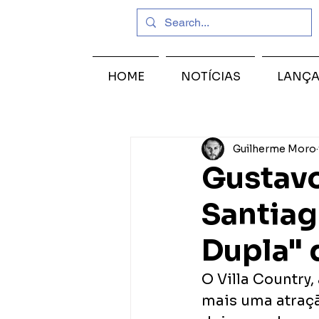
HOME
NOTÍCIAS
LANÇ
Guilherme Moro
Gustavo
Santiag
Dupla" 
O Villa Country,
mais uma atraçã