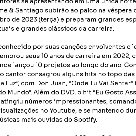
ntores se apresentando em uma única noite
me & Santiago subirão ao palco na véspera d
bro de 2023 (terça) e preparam grandes esp
uais e grandes clássicos da carreira.
conhecido por suas canções envolventes e le
morou seus 10 anos de carreira em 2022, 
onde lançou 10 projetos ao longo do ano. Co
 o cantor consagrou alguns hits no topo das
 Luz”, com Don Juan, “Onde Tu Vai Sentar” ft
do Mundo”. Além do DVD, o hit “Eu Gosto Ass
 atingiu números impressionantes, somand
visualizações no Youtube, e se mantendo du
úsicas mais ouvidas do Spotify.