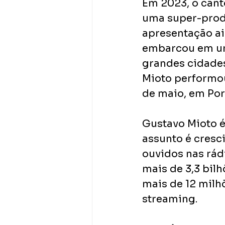
Em 2023, o cant
uma super-produ
apresentação ai
embarcou em um 
grandes cidades 
Mioto performou 
de maio, em Port
Gustavo Mioto é
assunto é cresc
ouvidos nas rád
mais de 3,3 bilh
mais de 12 milh
streaming.