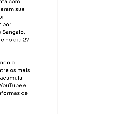
nta com 
xaram sua 
or 
 por 
e Sangalo, 
e no dia 27 
ando o 
tre os mais 
 acumula 
 YouTube e 
aformas de 