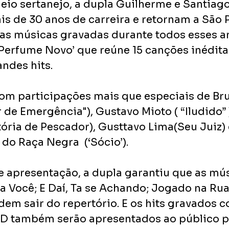
eio sertanejo, a dupla Guilherme e Santiago
de 30 anos de carreira e retornam a São P
 as músicas gravadas durante todos esses an
‘Perfume Novo’ que reúne 15 canções inéditas
andes hits.
m participações mais que especiais de Bru
 de Emergência"), Gustavo Mioto ( “Iludido” 
ória de Pescador), Gusttavo Lima(Seu Juiz) e
 do Raça Negra  (‘Sócio’).
e apresentação, a dupla garantiu que as mú
ta Você; E Daí, Ta se Achando; Jogado na Rua
em sair do repertório. E os hits gravados 
D também serão apresentados ao público pa