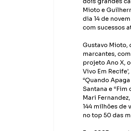
dois grandes ca
Mioto e Guilher
dia 14 de novem
com sucessos at
Gustavo Mioto, 
marcantes, come
projeto Ano X, 
Vivo Em Recife’,
“Quando Apaga a
Santana e “Fim 
Mari Fernandez,
144 milhões de 
no top 50 das m