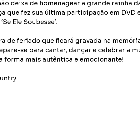
não deixa de homenagear a grande rainha da
a que fez sua última participação em DVD 
‘Se Ele Soubesse’. 
a de feriado que ficará gravada na memória
epare-se para cantar, dançar e celebrar a m
a forma mais autêntica e emocionante!
ountry