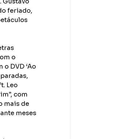
. Gustavo 
o feriado, 
etáculos 
tras 
com o 
m o DVD ‘Ao 
 paradas, 
. Leo 
im”, com 
o mais de 
rante meses 