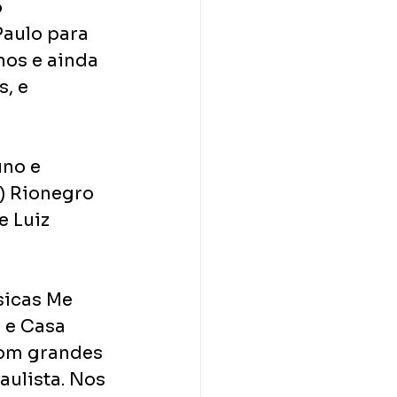
 
aulo para 
os e ainda 
, e 
no e 
) Rionegro 
 Luiz 
sicas Me 
 e Casa 
com grandes 
ulista. Nos 