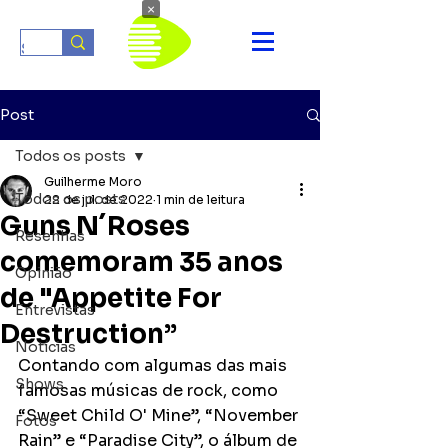
×
Post
Todos os posts
Guilherme Moro
Todos os posts
22 de jul. de 2022
1 min de leitura
Guns N´Roses
Resenhas
comemoram 35 anos
Opinião
de "Appetite For
Entrevistas
Destruction”
Notícias
Contando com algumas das mais 
Shows
famosas músicas de rock, como 
“Sweet Child O' Mine”, “November 
Fotos
Rain” e “Paradise City”, o álbum de 