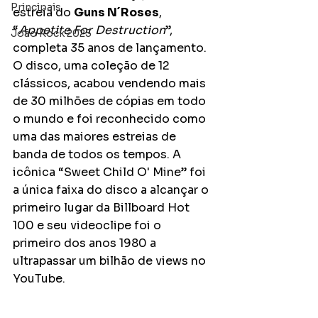
Principais
estreia do 
Guns N´Roses
, 
“
Appetite For Destruction
”, 
João Rock 2025
completa 35 anos de lançamento. 
O disco, uma coleção de 12 
clássicos, acabou vendendo mais 
de 30 milhões de cópias em todo 
o mundo e foi reconhecido como 
uma das maiores estreias de 
banda de todos os tempos. A 
icônica “Sweet Child O' Mine” foi 
a única faixa do disco a alcançar o 
primeiro lugar da Billboard Hot 
100 e seu videoclipe foi o 
primeiro dos anos 1980 a 
ultrapassar um bilhão de views no 
YouTube.