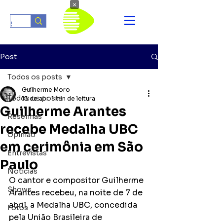
×
Post
Todos os posts
Guilherme Moro
Todos os posts
13 de abr.
1 min de leitura
Guilherme Arantes
Resenhas
recebe Medalha UBC
Opinião
em cerimônia em São
Entrevistas
Paulo
Notícias
O cantor e compositor Guilherme 
Shows
Arantes recebeu, na noite de 7 de 
abril, a Medalha UBC, concedida 
Fotos
pela União Brasileira de 