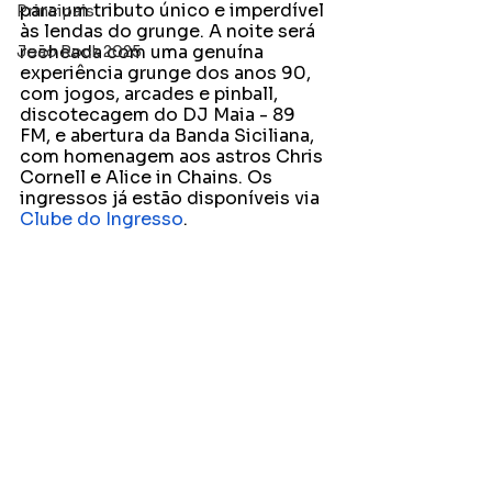
para um tributo único e imperdível 
Principais
às lendas do grunge. A noite será 
recheada com uma genuína 
João Rock 2025
experiência grunge dos anos 90, 
com jogos, arcades e pinball, 
discotecagem do DJ Maia - 89 
FM, e abertura da Banda Siciliana, 
com homenagem aos astros Chris 
Cornell e Alice in Chains. Os 
ingressos já estão disponíveis via 
Clube do Ingresso
. 