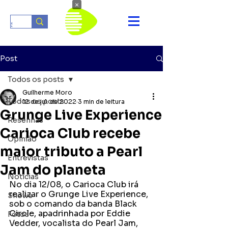
×
Post
Todos os posts
Guilherme Moro
Todos os posts
12 de jul. de 2022
3 min de leitura
Grunge Live Experience
Resenhas
Carioca Club recebe
Opinião
maior tributo a Pearl
Entrevistas
Jam do planeta
Notícias
No dia 12/08, o Carioca Club irá 
realizar o Grunge Live Experience, 
Shows
sob o comando da banda Black 
Circle, apadrinhada por Eddie 
Fotos
Vedder, vocalista do Pearl Jam, 