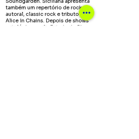
Soundgarden. Siciliana apresenta 
também um repertório de rock 
autoral, classic rock e tributo a 
Alice In Chains. Depois de shows 
antológicos pelo Estado do Rio 
de Janeiro, contando com 
apresentações em eventos, PUBs 
e grandes festivais, a banda se 
une ao grupo Black Circle para 
uma apresentação especial no 
Grunge Live Experience. 
Sobre DJ Maia 
Roberto Maia é radialista, DJ, 
engenheiro e pesquisador 
musical. Atualmente, faz parte da 
equipe da 89FM, a principal rádio 
de rock do Brasil, e promete 
conectar os anos 90 com as 
novas tendências do grunge. 
Notícias