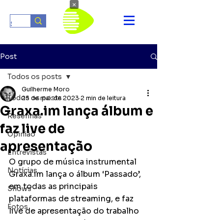
×
Post
Todos os posts
Guilherme Moro
Todos os posts
25 de mai. de 2023
2 min de leitura
Graxa.im lança álbum e
Resenhas
faz live de
Opinião
apresentação
Entrevistas
O grupo de música instrumental 
Notícias
Graxa.im lança o álbum ‘Passado’, 
em todas as principais 
Shows
plataformas de streaming, e faz 
Fotos
live de apresentação do trabalho 