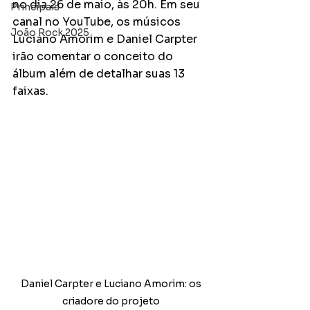
no dia 26 de maio, às 20h. Em seu 
Principais
canal no YouTube, os músicos 
João Rock 2025
Luciano Amorim e Daniel Carpter 
irão comentar o conceito do 
álbum além de detalhar suas 13 
faixas.
 Daniel Carpter e Luciano Amorim: os 
criadore do projeto