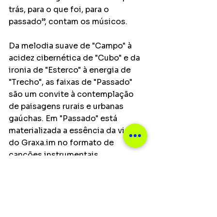
trás, para o que foi, para o 
passado”, contam os músicos.
Da melodia suave de "Campo" à 
acidez cibernética de "Cubo" e da 
ironia de "Esterco" à energia de 
"Trecho", as faixas de "Passado" 
são um convite à contemplação 
de paisagens rurais e urbanas 
gaúchas. Em "Passado" está 
materializada a essência da visão 
do Graxa.im no formato de 
canções instrumentais, 
mostrando uma linguagem 
musical fria, mas acessível, 
realista e focada em nosso tempo.