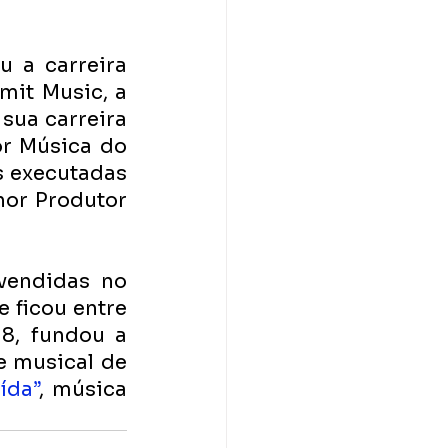
 a carreira 
it Music, a 
sua carreira 
r Música do 
 executadas 
or Produtor 
vendidas no 
 ficou entre 
os dois lançamentos mais vendidos do Beatport. Em 2018, fundou a 
 musical de 
ída”
, música 