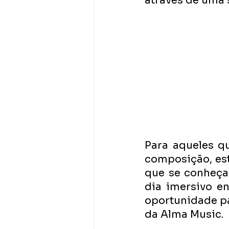
através de uma s
Para aqueles q
composição, este
que se conheça
dia imersivo e
oportunidade pa
da Alma Music. 