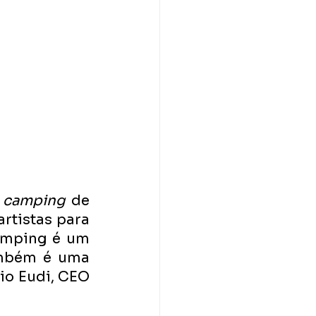
 
camping 
de 
rtistas para 
amping é um 
ambém é uma 
o Eudi, CEO 