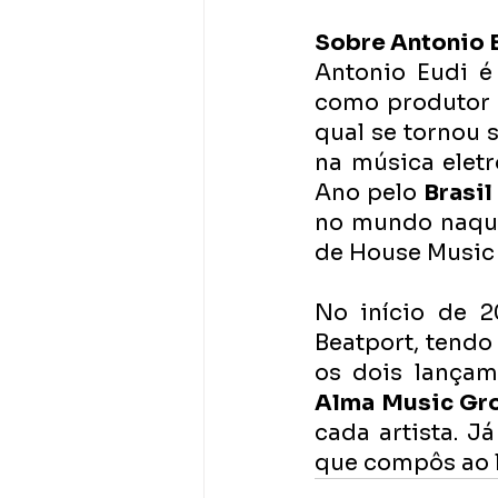
Sobre Antonio E
Antonio Eudi é
como produtor m
qual se tornou s
na música elet
Ano pelo 
Brasi
no mundo naque
de House Music 
No início de 2
Beatport, tendo 
Alma Music Gr
cada artista. J
que compôs ao l