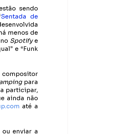
estão sendo 
“
Sentada de 
desenvolvida 
há menos de 
 
no 
Spotify 
e 
ual” e “Funk 
ompositor 
amping 
para 
 participar, 
e ainda não 
p.com
 até a 
ou enviar a 