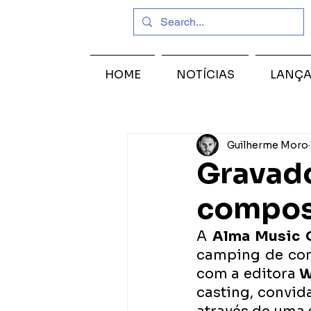
HOME
NOTÍCIAS
LANÇ
Guilherme Moro
Gravado
compos
A
 Alma Music 
camping de com
com a editora 
W
casting, convid