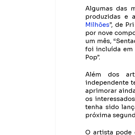
Algumas das mú
produzidas e 
Milhões
”, de Pr
por nove compo
um mês, “Sentad
foi incluída em 
Pop”.
Além dos art
independente te
aprimorar ainda
os interessado
tenha sido lanç
próxima segunda
O artista pode 