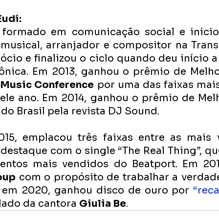
udi: 
 formado em comunicação social e iniciou
usical, arranjador e compositor na Transm
ócio e finalizou o ciclo quando deu início a 
rônica. Em 2013, ganhou o prêmio de Melho
l Music Conference
 por uma das faixas mais
le ano. Em 2014, ganhou o prêmio de Melh
do Brasil pela revista DJ Sound. 
015, emplacou três faixas entre as mais 
destaque com o single “The Real Thing”, que
oup
 com o propósito de trabalhar a verdade
á em 2020, ganhou disco de ouro por 
“reca
ado da cantora 
Giulia Be
.