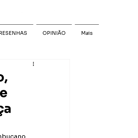
RESENHAS
OPINIÃO
Mais
o,
 e
ça
mbucano 