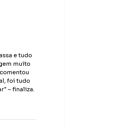
assa e tudo 
gem muito 
– comentou 
l, foi tudo 
 – finaliza. 