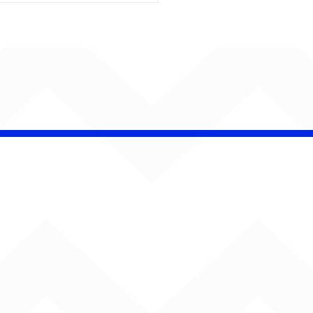
é Pacheco e Ubandu
erram trajetória com
iovisual gravado na
ção Ferroviária de
ru