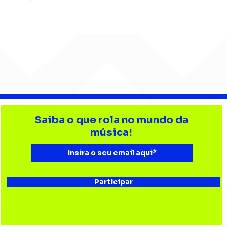
Barão Vermelho reúne
Beb
formação original em
enc
Saiba o que rola no mundo da
show em Ribeirão Preto
aud
música!
Esta
Bau
Participar