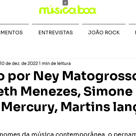
×
AMENTOS
ENTREVISTAS
JOÃO ROCK
10 de dez. de 2022
1 min de leitura
o por Ney Matogross
eth Menezes, Simone
 Mercury, Martins lan
nomes da música contemporânea, o perna