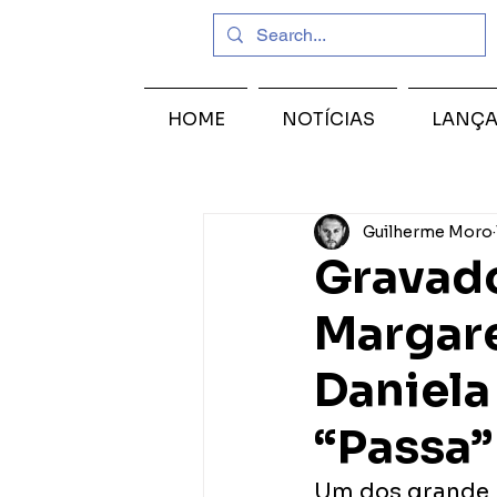
HOME
NOTÍCIAS
LANÇ
Guilherme Moro
Gravad
Margar
Daniela
“Passa”
Um dos grande 