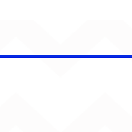
CHAMELEO acerta as
contas com o passado
em “Versão dos Fatos”