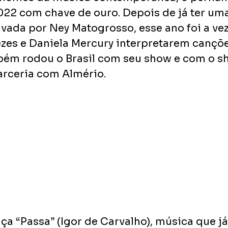
022 com chave de ouro. Depois de já ter uma
ada por Ney Matogrosso, esse ano foi a vez
es e Daniela Mercury interpretarem cançõe
mbém rodou o Brasil com seu show e com o s
arceria com Almério.
ça “Passa” (Igor de Carvalho), música que j