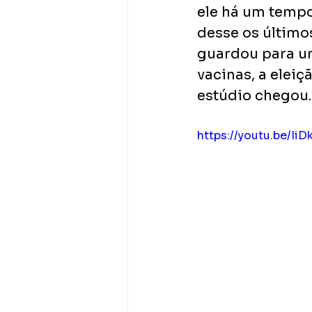
ele há um tempo
desse os último
guardou para um
vacinas, a eleiç
estúdio chegou.
https://youtu.be/Ii