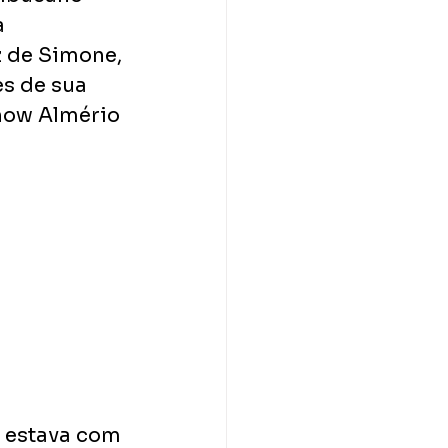
 
 de Simone, 
s de sua 
how Almério 
á estava com 