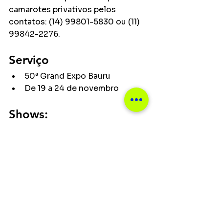
camarotes privativos pelos 
contatos: (14) 99801-5830 ou (11) 
99842-2276.
Serviço
50ª Grand Expo Bauru
De 19 a 24 de novembro
Shows:
19/11: Alok – Noite Solidária
21/11: Rayane & Rafaela – Noite 
Solidária
22/11: Maiara & Maraisa – Noite 
Solidária
23/11: Henrique & Juliano
24/11: Baile do Nego Veio 
(Alexandre Pires) – Noite 