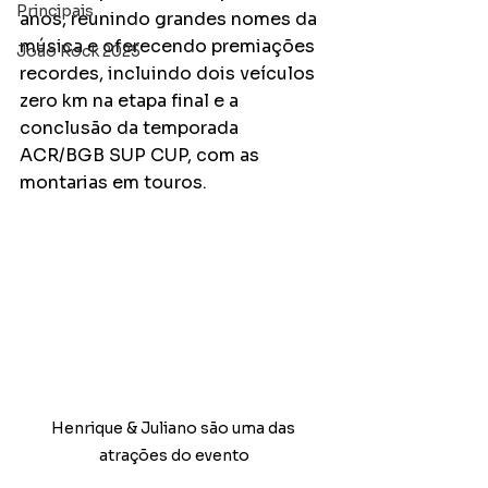
Principais
anos, reunindo grandes nomes da 
música e oferecendo premiações 
João Rock 2025
recordes, incluindo dois veículos 
zero km na etapa final e a 
conclusão da temporada 
ACR/BGB SUP CUP, com as 
montarias em touros.
Henrique & Juliano são uma das 
atrações do evento