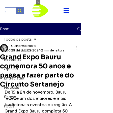
×
Post
Todos os posts
Guilherme Moro
Todos os posts
29 de out. de 2024
2 min de leitura
Grand Expo Bauru
Resenhas
comemora 50 anos e
Opinião
passa a fazer parte do
Entrevistas
Circuito Sertanejo
Notícias
De 19 a 24 de novembro, Bauru 
Shows
recebe um dos maiores e mais 
tradicionais eventos da região. A 
Fotos
Grand Expo Bauru completa 50 