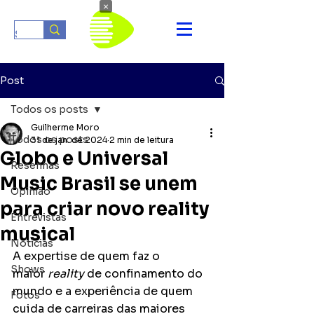
×
Post
Todos os posts
Guilherme Moro
Todos os posts
31 de jan. de 2024
2 min de leitura
Globo e Universal
Resenhas
Music Brasil se unem
Opinião
para criar novo reality
Entrevistas
musical
Notícias
A expertise de quem faz o 
Shows
maior 
reality
 de confinamento do 
mundo e a experiência de quem 
Fotos
cuida de carreiras das maiores 