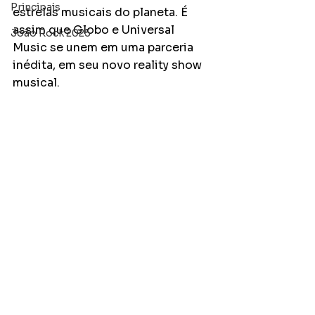
Principais
estrelas musicais do planeta. É 
assim que 
Globo e Universal 
João Rock 2025
Music se unem em uma parceria 
inédita, em seu novo reality show 
musical. 