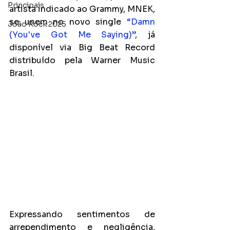
Principais
artista indicado ao Grammy, MNEK, 
se unem no novo single 
“Damn 
João Rock 2025
(You've Got Me Saying)”
, já 
disponível via Big Beat Record 
distribuído pela Warner Music 
Brasil. 
Expressando sentimentos de 
arrependimento e negligência, 