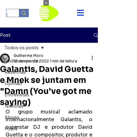
×
Post
Todos os posts
Guilherme Moro
Todos os posts
12 de nov. de 2022
1 min de leitura
Galantis, David Guetta
Resenhas
e Mnek se juntam em
Opinião
"Damn (You've got me
Entrevistas
saying)
Notícias
O grupo musical aclamado 
Shows
internacionalmente Galantis, o 
superstar DJ e produtor David 
Fotos
Guetta e o compositor, produtor e 