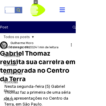
×
Post
Todos os posts
Guilherme Moro
Todos os posts
6 de ago. de 2024
1 min de leitura
Gabriel Thomaz
Resenhas
revisita sua carreira em
Opinião
temporada no Centro
Entrevistas
da Terra
Notícias
Nesta segunda-feira (5) Gabriel 
Shows
Thomaz faz a primeira de uma séria 
de 4 apresentações no Centro da 
Fotos
Terra, em São Paulo.