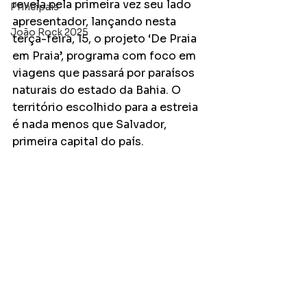
revela pela primeira vez seu lado 
Principais
apresentador, lançando nesta 
João Rock 2025
terça-feira, 15, o projeto ‘De Praia 
em Praia’, programa com foco em 
viagens que passará por paraísos 
naturais do estado da Bahia. O 
território escolhido para a estreia 
é nada menos que Salvador, 
primeira capital do país.