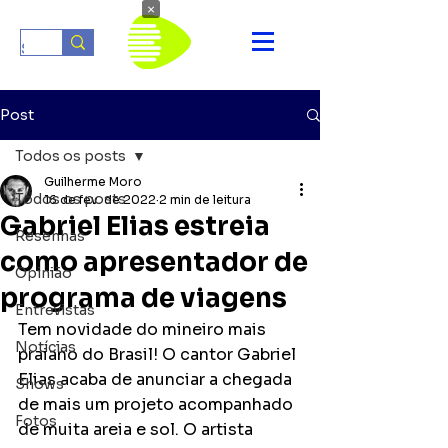
×
Post
Todos os posts
Guilherme Moro
Todos os posts
16 de fev. de 2022
2 min de leitura
Gabriel Elias estreia
Resenhas
como apresentador de
Opinião
programa de viagens
Entrevistas
Tem novidade do mineiro mais 
Notícias
praiano do Brasil! O cantor Gabriel 
Elias acaba de anunciar a chegada 
Shows
de mais um projeto acompanhado 
Fotos
de muita areia e sol. O artista 