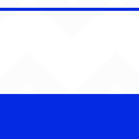
Bebé Pacheco e Ubandu
encerram trajetória com
audiovisual gravado na
Estação Ferroviária de
Bauru