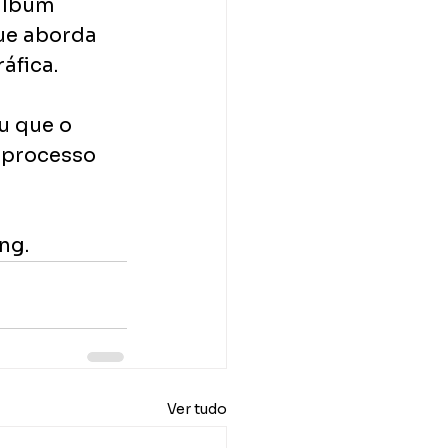
álbum 
ue aborda 
áfica.
u que o 
 processo 
ng.
Ver tudo