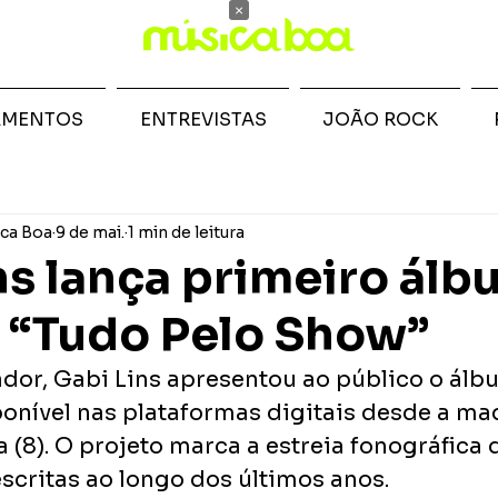
×
AMENTOS
ENTREVISTAS
JOÃO ROCK
ca Boa
9 de mai.
1 min de leitura
ns lança primeiro álb
 “Tudo Pelo Show”
ador, Gabi Lins apresentou ao público o álb
ponível nas plataformas digitais desde a m
a (8). O projeto marca a estreia fonográfica d
scritas ao longo dos últimos anos.