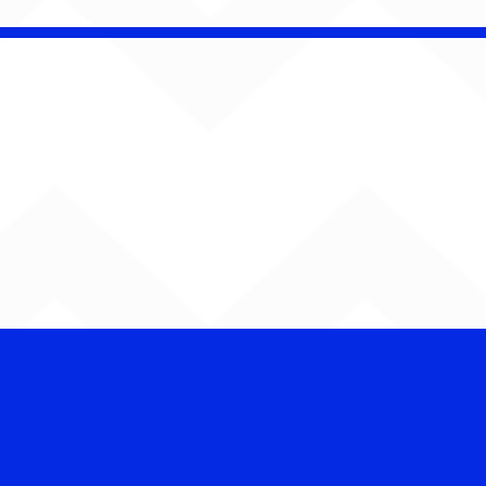
ENTA O SOM!
ana estreia com
rno de Jão, Ariana
nde, Sorriso Maroto e
s