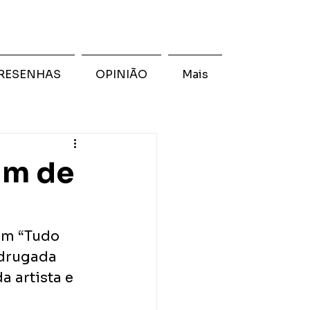
RESENHAS
OPINIÃO
Mais
um de
um “Tudo 
adrugada 
a artista e 