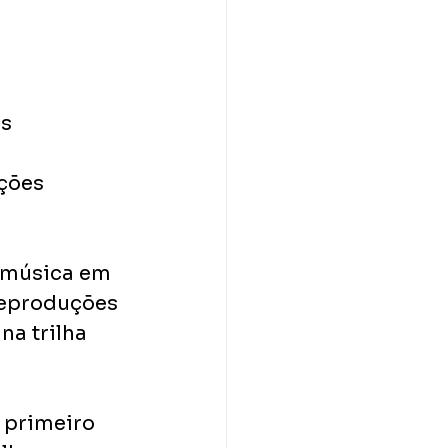
s 
 
ções 
a música em 
reproduções 
na trilha 
 primeiro 