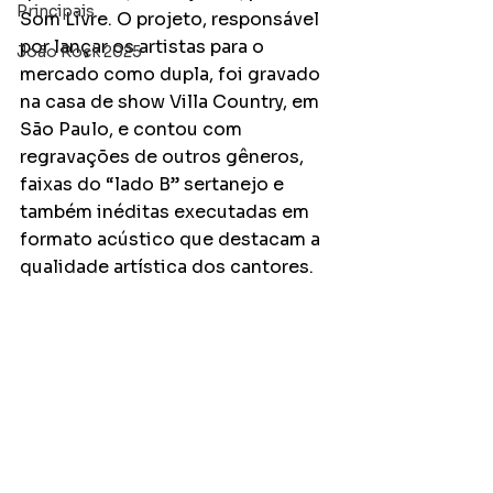
Principais
Som Livre. O projeto, responsável 
por lançar os artistas para o 
João Rock 2025
mercado como dupla, foi gravado 
na casa de show Villa Country, em 
São Paulo, e contou com 
regravações de outros gêneros, 
faixas do “lado B” sertanejo e 
também inéditas executadas em 
formato acústico que destacam a 
qualidade artística dos cantores. 