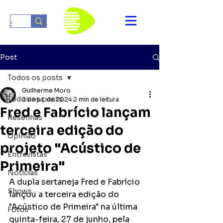
Post
Todos os posts
Guilherme Moro
Todos os posts
2 de jul. de 2024
2 min de leitura
Fred e Fabrício lançam
Resenhas
terceira edição do
Opinião
projeto "Acústico de
Entrevistas
Primeira"
Notícias
A dupla sertaneja Fred e Fabrício 
Shows
lançou a terceira edição do 
"Acústico de Primeira" na última 
Fotos
quinta-feira, 27 de junho, pela 