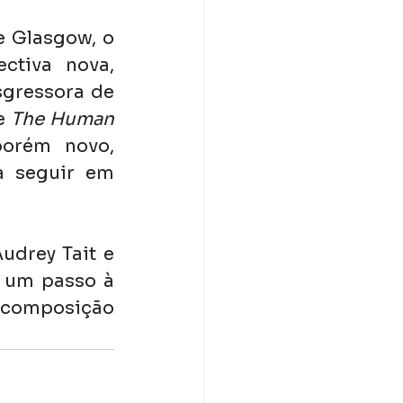
 Glasgow, o 
tiva nova, 
sgressora de 
e 
The Human 
porém novo, 
 seguir em 
drey Tait e 
 um passo à 
 composição 