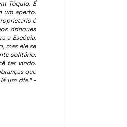
m Tóquio. É 
 um aperto. 
oprietário é 
s drinques 
a a Escócia, 
, mas ele se 
 solitário. 
 ter vindo. 
mbranças que 
lá um dia.”
 - 