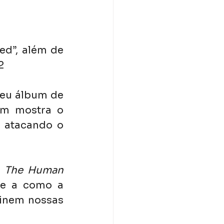
e “Hooked”, além de 
2
eu álbum de 
um mostra o 
 atacando o 
 
The Human 
e a como a 
inem nossas 