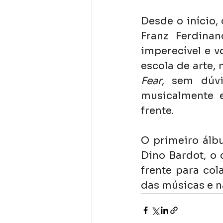
Desde o início,
Franz Ferdinan
imperecível e v
escola de arte
Fear
, sem dúvi
musicalmente e
frente.
O primeiro álb
Dino Bardot, o
frente para co
das músicas e na