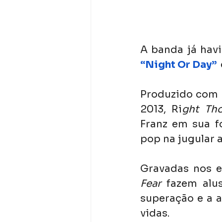
A banda já havi
“Night Or Day”
Produzido com M
2013, Ri
ght Tho
Franz em sua fo
pop na jugular a
Gravadas nos e
Fear
 fazem alu
superação e a 
vidas.