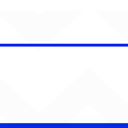
Bebé Pacheco e Ubandu
encerram trajetória com
audiovisual gravado na
Estação Ferroviária de
Bauru