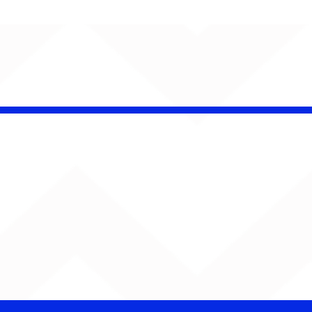
ENTA O SOM!
ana estreia com
rno de Jão, Ariana
nde, Sorriso Maroto e
s