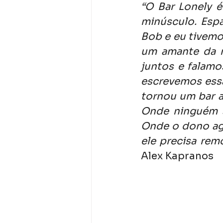
“O Bar Lonely é
minúsculo. Espa
Bob e eu tivemos
um amante da m
juntos e falamo
escrevemos essa
tornou um bar a
Onde ninguém s
Onde o dono ago
ele precisa rem
Alex Kapranos