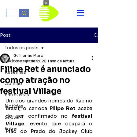
×
Post
Todos os posts
Guilherme Moro
Todos os posts
6 de set. de 2022
1 min de leitura
Filipe Ret é anunciado
Resenhas
como atração no
Opinião
festival Village
Entrevistas
Um dos grandes nomes do Rap no 
Notícias
Brasil, o carioca 
Filipe Ret
 acaba 
de ser confirmado no 
festival 
Shows
Village
, evento que ocupará o 
Fotos
Pião do Prado do Jockey Club 