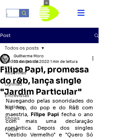
×
Post
Todos os posts
Guilherme Moro
Todos os posts
10 de dez. de 2022
1 min de leitura
Filipe Papi, promessa
Resenhas
do r&b, lança single
Opinião
"Jardim Particular"
Entrevistas
Navegando pelas sonoridades do 
Notícias
hip hop, do pop e do R&B com 
maestria, 
Filipe Papi 
fecha o ano 
Shows
com mais uma declaração 
romântica. Depois dos singles 
Fotos
"Vestido Vermelho" e "Quero Só 