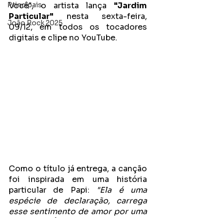
Principais
Você", o artista lança 
"Jardim 
Particular"
 nesta sexta-feira, 
João Rock 2025
09/12, em todos os tocadores 
digitais e clipe no YouTube.
Como o título já entrega, a canção 
foi inspirada em uma história 
particular de Papi: 
"Ela é uma 
espécie de declaração, carrega 
esse sentimento de amor por uma 