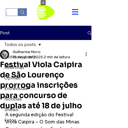
×
Post
Todos os posts
Guilherme Moro
Todos os posts
18 de jul. de 2025
2 min de leitura
Festival Viola Caipira
Resenhas
de São Lourenço
Opinião
prorroga inscrições
Entrevistas
para concurso de
Notícias
duplas até 18 de julho
Shows
A segunda edição do Festival 
Fotos
Viola Caipira – O Som das Minas 