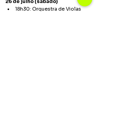
26 de julho (sábado)
18h30: Orquestra de Violas 
Arquinense e de Cássia
19h30: Apresentações do 
segundo grupo de duplas 
concorrentes
22h: Show com Edivan e Gisele
27 de julho (domingo)
18h: Abertura da final com 
show de viola
20h: Apresentação das 10 
duplas finalistas
21h30: Premiação e show de 
encerramento
Notícias