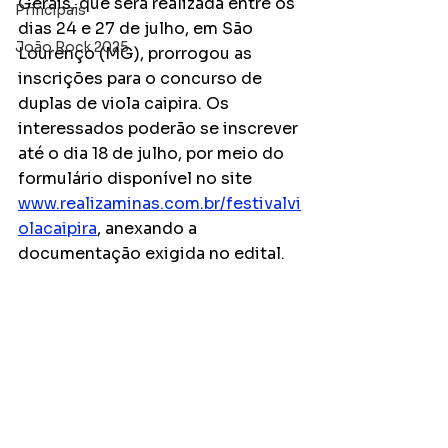
Gerais, que será realizada entre os 
Principais
dias 24 e 27 de julho, em São 
João Rock 2025
Lourenço (MG), prorrogou as 
inscrições para o concurso de 
duplas de viola caipira. Os 
interessados poderão se inscrever 
até o dia 18 de julho, por meio do 
formulário disponível no site 
www.realizaminas.com.br/festivalvi
olacaipira
, anexando a 
documentação exigida no edital.