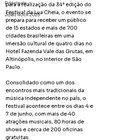
Principais
para a realização da 34ª edição do 
Festival da Lua Cheia, o evento se 
João Rock 2025
prepara para receber um público 
de 15 estados e mais de 700 
cidades brasileiras em uma 
imersão cultural de quatro dias no 
Hotel Fazenda Vale das Grutas, em 
Altinópolis, no interior de São 
Paulo. 
Consolidado como um dos 
encontros mais tradicionais da 
música independente no país, o 
festival acontece entre os dias 4 e 
7 de junho, com mais de 40 
atrações musicais, 80 horas de 
shows e cerca de 200 oficinas 
gratuitas.