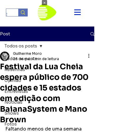
×
Post
Todos os posts
Guilherme Moro
Todos os posts
26 de mai.
4 min de leitura
Festival da Lua Cheia
Resenhas
espera público de 700
Opinião
cidades e 15 estados
Entrevistas
em edição com
Notícias
BaianaSystem e Mano
Shows
Brown
Fotos
Faltando menos de uma semana 