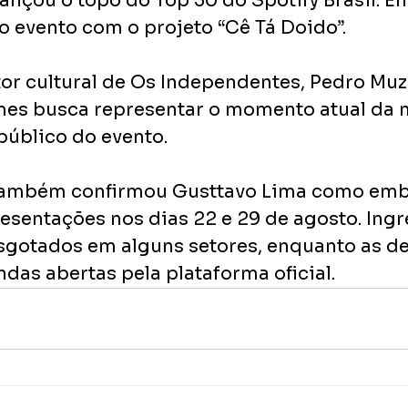
ançou o topo do Top 50 do Spotify Brasil. Em
o evento com o projeto “Cê Tá Doido”.
or cultural de Os Independentes, Pedro Muze
es busca representar o momento atual da m
público do evento.
também confirmou Gusttavo Lima como emb
esentações nos dias 22 e 29 de agosto. Ingr
esgotados em alguns setores, enquanto as d
as abertas pela plataforma oficial.