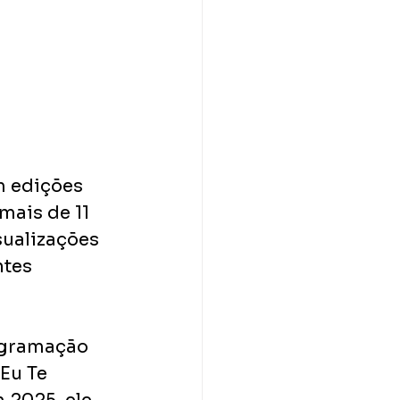
 edições 
mais de 11 
sualizações 
tes 
ogramação 
Eu Te 