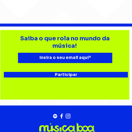
Levinsk conquista
Do 
tricampeonato da
AJU
Saiba o que rola no mundo da
Batalha da Aldeia no
tud
música!
João Rock
Participar