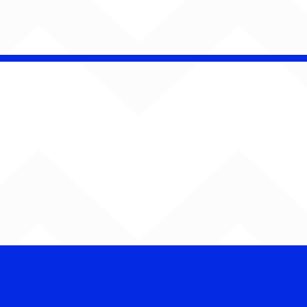
Ballroom ao rap:
LLIACOSTA quebra
o no João Rock