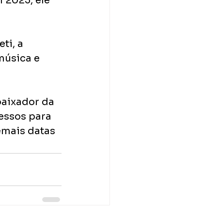
 2025, ele 
ti, a 
úsica e 
aixador da 
essos para 
emais datas 