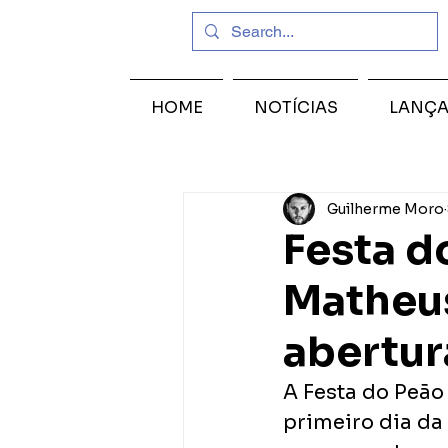
HOME
NOTÍCIAS
LANÇ
Guilherme Moro
Festa d
Matheus
abertur
A Festa do Peão
primeiro dia da