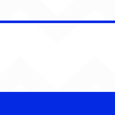
Djonga reúne multidão e
reforça
representatividade do
rap no João Rock