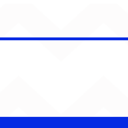
Barão Vermelho reúne
formação original em
show em Ribeirão Preto