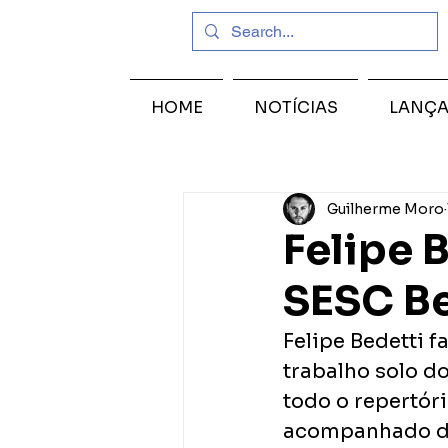
HOME
NOTÍCIAS
LANÇ
Guilherme Moro
Felipe 
SESC B
Felipe Bedetti 
trabalho solo d
todo o repertóri
acompanhado de 