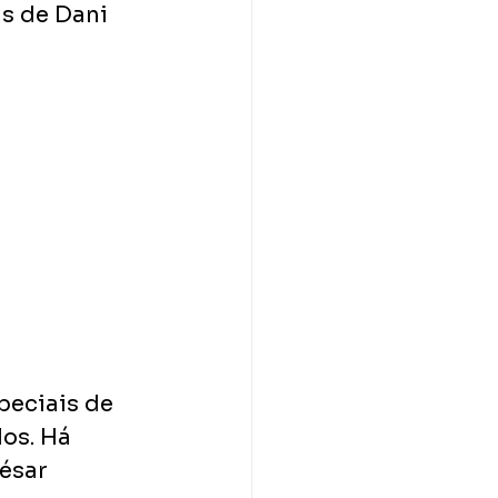
s de Dani 
peciais de 
os. Há 
ésar 