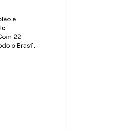
lão e 
lo 
 Com 22 
odo o Brasil.