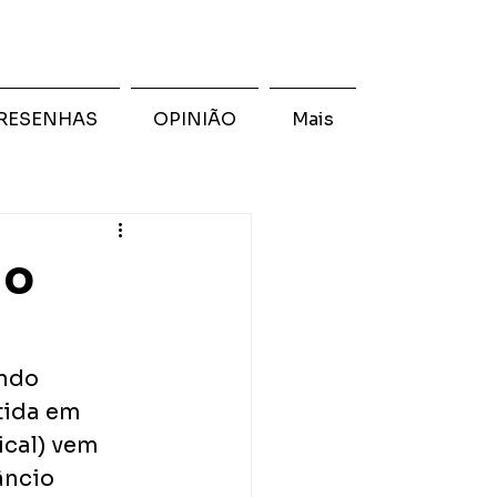
RESENHAS
OPINIÃO
Mais
no
ndo 
tida em 
ical) vem 
ncio 