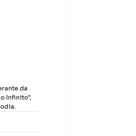
erante da 
Infinito”, 
odia.