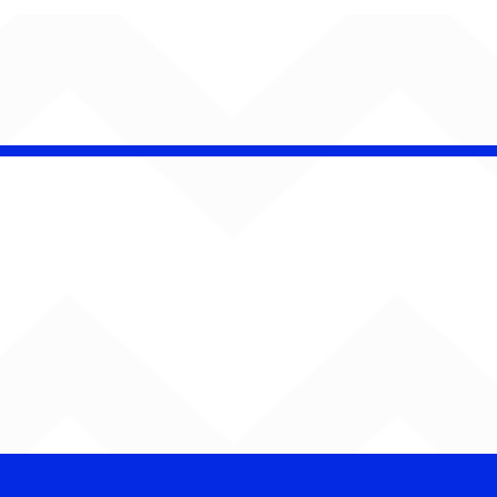
kavo celebra 25 anos
 show gratuito em
 Paulo e prepara
çamento de novo
le