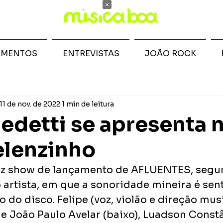
×
AMENTOS
ENTREVISTAS
JOÃO ROCK
11 de nov. de 2022
1 min de leitura
Bedetti se apresenta 
elenzinho
faz show de lançamento de AFLUENTES, segu
o artista, em que a sonoridade mineira é sen
o do disco. Felipe (voz, violão e direção mus
João Paulo Avelar (baixo), Luadson Constâ