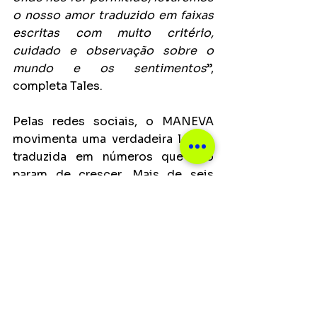
o nosso amor traduzido em faixas 
escritas com muito critério, 
cuidado e observação sobre o 
mundo e os sentimentos
”, 
completa Tales.
Pelas redes sociais, o MANEVA 
movimenta uma verdadeira legião 
traduzida em números que não 
param de crescer. Mais de seis 
milhões de fãs, juntos, na mesma 
vibração, lotando casas de shows 
e festivais no Brasil e no exterior. A 
sintonia única é esperada para a 
apresentação inédita que a banda 
fará no 
Lollapalooza em 2024. 
Muito mais que um show, o 
MANEVA promete uma experiência 