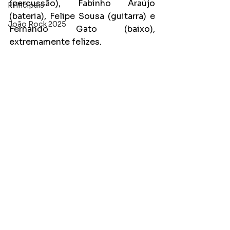
(percussão), Fabinho Araújo 
Principais
(bateria), Felipe Sousa (guitarra) e 
João Rock 2025
Fernando Gato (baixo), 
extremamente felizes.