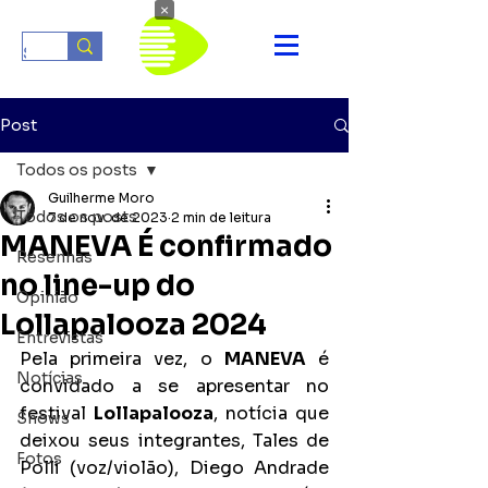
×
Post
Todos os posts
Guilherme Moro
Todos os posts
7 de nov. de 2023
2 min de leitura
MANEVA É confirmado
Resenhas
no line-up do
Opinião
Lollapalooza 2024
Entrevistas
Pela primeira vez, o 
MANEVA
 é 
Notícias
convidado a se apresentar no 
festival 
Lollapalooza
, notícia que 
Shows
deixou seus integrantes, Tales de 
Fotos
Polli (voz/violão), Diego Andrade 