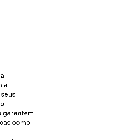
a 
 a 
 seus 
o 
e garantem 
icas como 