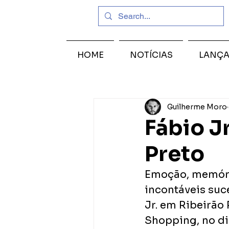
HOME
NOTÍCIAS
LANÇ
Guilherme Moro
Fábio J
Preto
Emoção, memória
incontáveis suce
Jr. em Ribeirão 
Shopping, no di