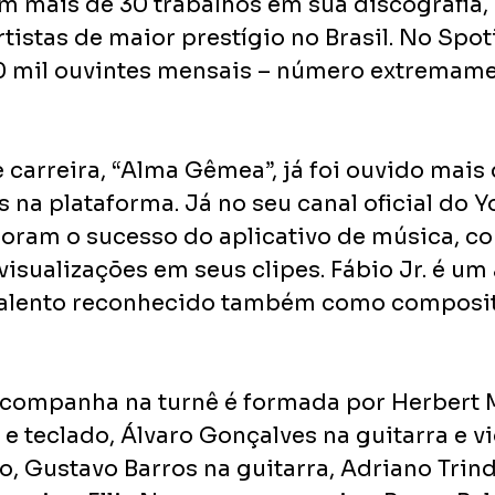
em mais de 30 trabalhos em sua discografia,
istas de maior prestígio no Brasil. No Spotif
0 mil ouvintes mensais – número extremame
 carreira, “Alma Gêmea”, já foi ouvido mais 
 na plataforma. Já no seu canal oficial do Y
ram o sucesso do aplicativo de música, co
isualizações em seus clipes. Fábio Jr. é um a
alento reconhecido também como compositor
companha na turnê é formada por Herbert 
e teclado, Álvaro Gonçalves na guitarra e vi
o, Gustavo Barros na guitarra, Adriano Trin