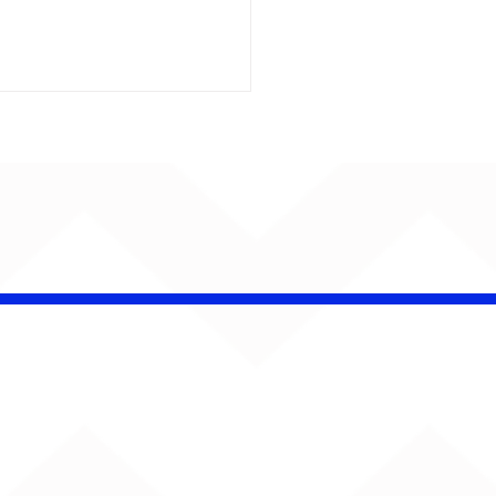
 LIMNS leva nova
 ao Sul e transforma
scimento digital em
ws ao vivo