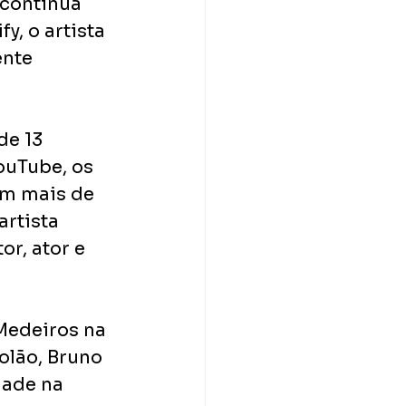
 continua 
y, o artista 
nte 
de 13 
ouTube, os 
m mais de 
rtista 
, ator e 
Medeiros na 
olão, Bruno 
dade na 