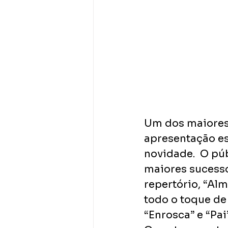
Um dos maiores 
apresentação esp
novidade.  O pú
maiores sucesso
repertório, “Al
todo o toque de
“Enrosca” e “Pai”