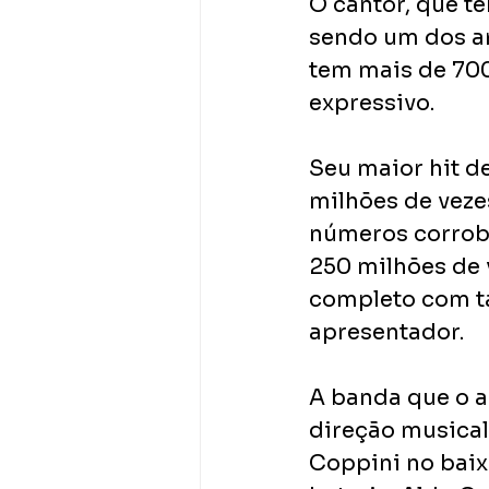
O cantor, que t
sendo um dos art
tem mais de 70
expressivo. 
Seu maior hit de
milhões de vezes
números corrobo
250 milhões de v
completo com t
apresentador.
A banda que o a
direção musical 
Coppini no baix