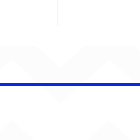
BALARA transforma
projeto acústico em
turnê e leva
"Acusticamente" ao Blue
Note São Paulo