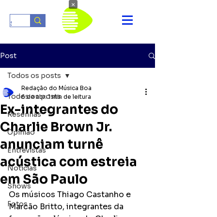
×
Post
Todos os posts
Redação do Música Boa
Todos os posts
6 de abr.
1 min de leitura
Ex-integrantes do
Resenhas
Charlie Brown Jr.
Opinião
anunciam turnê
Entrevistas
acústica com estreia
Notícias
em São Paulo
Shows
Os músicos Thiago Castanho e 
Fotos
Marcão Britto, integrantes da 