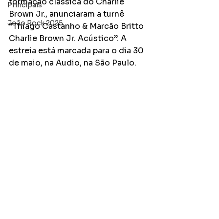
formação clássica do Charlie 
Principais
Brown Jr., anunciaram a turnê 
João Rock 2025
“Thiago Castanho & Marcão Britto 
Charlie Brown Jr. Acústico”. A 
estreia está marcada para o dia 30 
de maio, na Audio, na São Paulo.