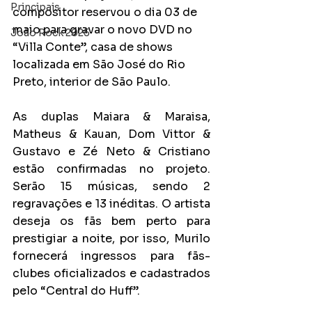
Principais
compositor reservou o dia 03 de 
maio para gravar o novo DVD no 
João Rock 2025
“Villa Conte”, casa de shows 
localizada em São José do Rio 
Preto, interior de São Paulo.
As duplas Maiara & Maraisa, 
Matheus & Kauan, Dom Vittor & 
Gustavo e Zé Neto & Cristiano 
estão confirmadas no projeto. 
Serão 15 músicas, sendo 2 
regravações e 13 inéditas. O artista 
deseja os fãs bem perto para 
prestigiar a noite, por isso, Murilo 
fornecerá ingressos para fãs-
clubes oficializados e cadastrados 
pelo “Central do Huff”.