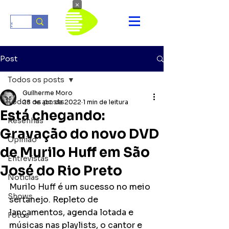
×
Post
Todos os posts
Guilherme Moro
Todos os posts
28 de abr. de 2022
1 min de leitura
Está chegando:
Resenhas
Gravação do novo DVD
Opinião
de Murilo Huff em São
Entrevistas
José do Rio Preto
Notícias
Murilo Huff é um sucesso no meio 
Shows
sertanejo. Repleto de 
lançamentos, agenda lotada e 
Fotos
músicas nas playlists, o cantor e 