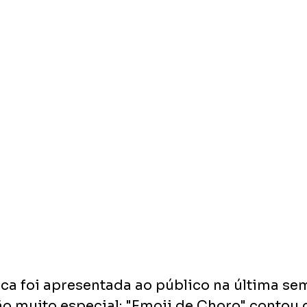
ca foi apresentada ao público na última se
o muito especial: "Emoji de Choro" contou