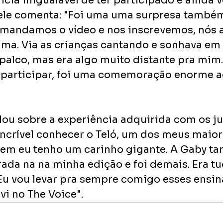
cia inigualável de ter participado e ainda 
 ele comenta: "Foi uma uma surpresa também
mandamos o vídeo e nos inscrevemos, nós a
ma. Via as crianças cantando e sonhava em 
palco, mas era algo muito distante pra mim
 participar, foi uma comemoração enorme a
lou sobre a experiência adquirida com os j
incrível conhecer o Teló, um dos meus maior
uem eu tenho um carinho gigante. A Gaby t
rada na na minha edição e foi demais. Era t
. Eu vou levar pra sempre comigo esses ensi
vi no The Voice".