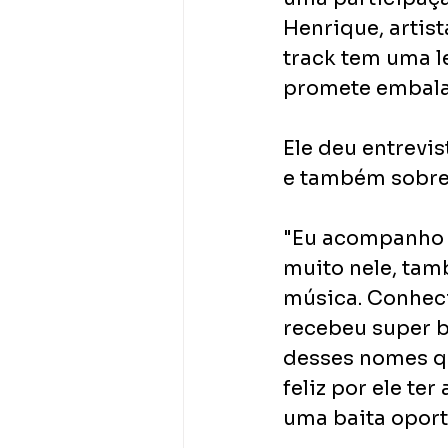
Henrique, artis
track tem uma l
promete embalar
Ele deu entrevi
e também sobre 
"Eu acompanho o
muito nele, tam
música. Conheci
recebeu super b
desses nomes qu
feliz por ele te
uma baita oport