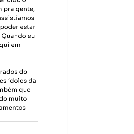
vencido o 
 pra gente, 
ssistiamos 
poder estar 
. Quando eu 
qui em 
urados do 
es ídolos da 
ambém que 
udo muito 
namentos 