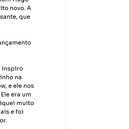
to novo. A 
sante, que 
lançamento 
inspiro 
inho na 
, e ele nos 
Ele era um 
iquei muito 
is e foi 
or.