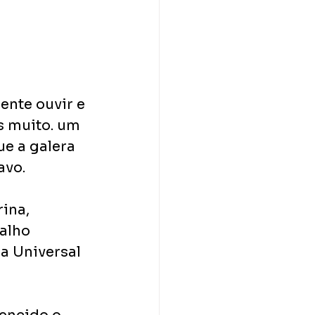
nte ouvir e 
s muito. um 
e a galera 
avo.
ina, 
alho 
a Universal 