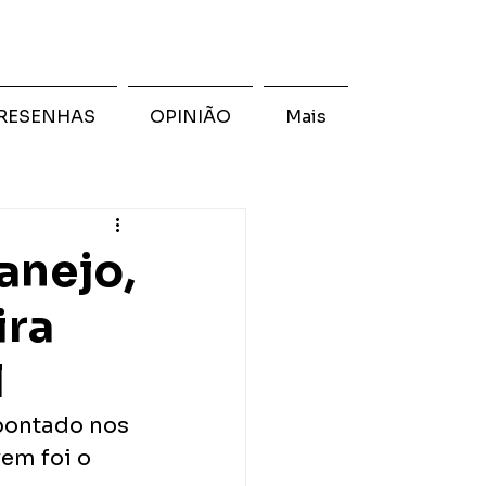
RESENHAS
OPINIÃO
Mais
anejo,
ira
l
pontado nos 
em foi o 