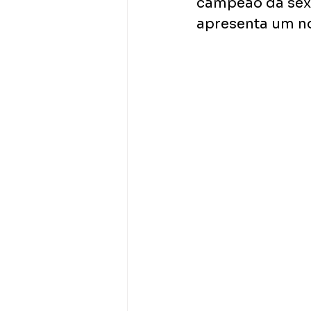
campeão da sext
apresenta um no