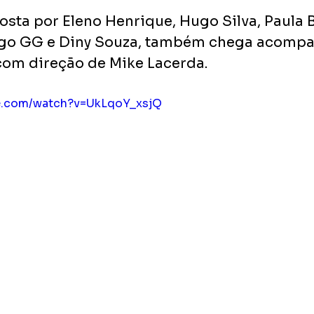
sta por Eleno Henrique, Hugo Silva, Paula B
iago GG e Diny Souza, também chega acompa
com direção de Mike Lacerda.
be.com/watch?v=UkLqoY_xsjQ