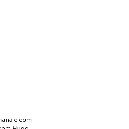
mana e com 
 com Hugo 