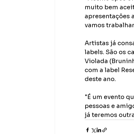
muito bem aceit
apresentações a
vamos trabalhar
Artistas já con
labels. São os c
Violada (Brunin
com a label Res
deste ano. 
"É um evento qu
pessoas e amigo
já teremos outra