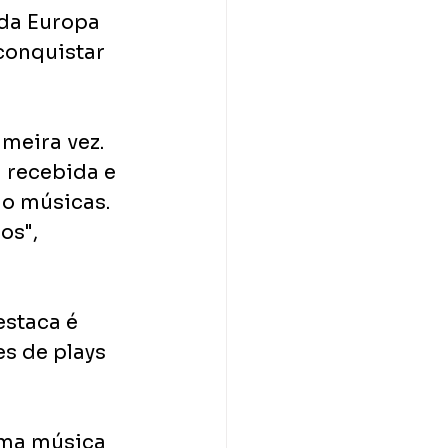
da Europa 
conquistar 
meira vez. 
 recebida e 
o músicas. 
os", 
estaca é 
s de plays 
uma música 