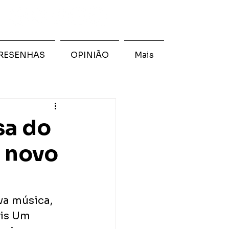
RESENHAS
OPINIÃO
Mais
sa do
o novo
va música, 
ais Um 