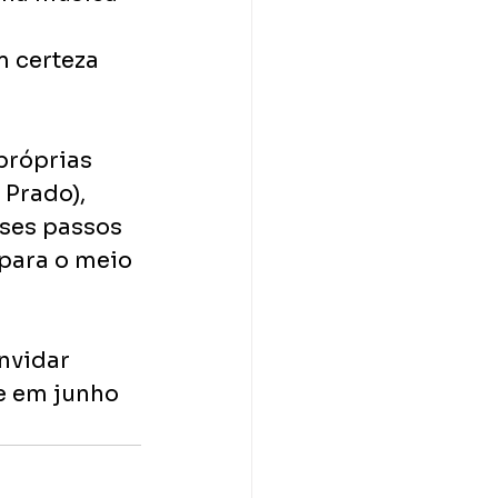
m certeza 
próprias 
 Prado), 
sses passos 
para o meio 
nvidar 
e em junho 