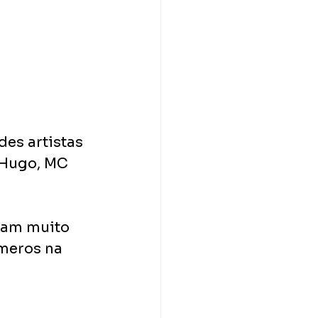
es artistas 
 Hugo, MC 
ram muito 
meros na 