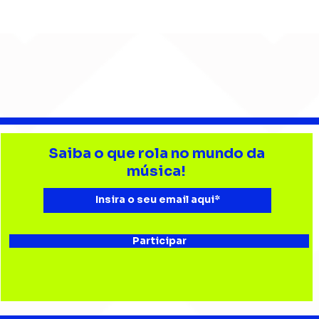
Djonga reúne multidão e
Lev
reforça
tri
Saiba o que rola no mundo da
representatividade do
Bata
música!
rap no João Rock
Joã
Participar