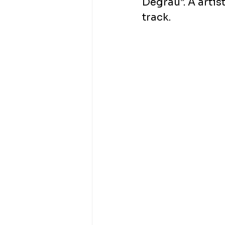
Degrau”. A arti
track. 