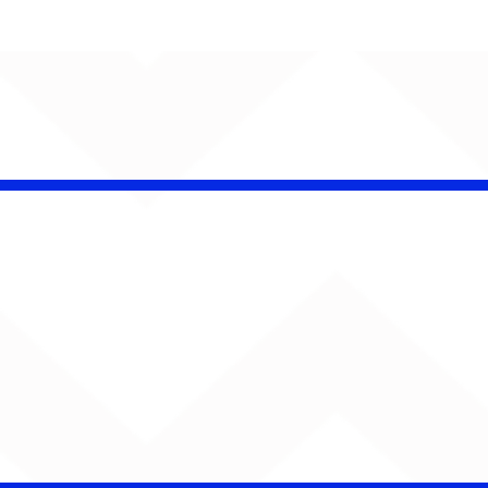
AUMENTA O SOM!
Semana estreia com
retorno de Jão, Ariana
Grande, Sorriso Maroto e
mais