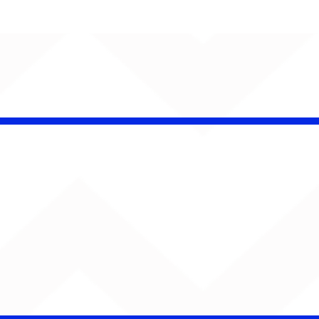
insk conquista
campeonato da
lha da Aldeia no
o Rock