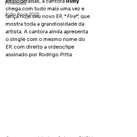
empoderadas, a cantora 
Ruby
Principais
chega com tudo mais uma vez e 
João Rock 2025
lança hoje seu novo EP, “
Fire
”, que 
mostra toda a grandiosidade da 
artista. A cantora ainda apresenta 
o single com o mesmo nome do 
EP, com direito a videoclipe 
assinado por Rodrigo Pitta.