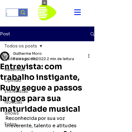
×
Post
Todos os posts
Guilherme Moro
Todos os posts
8 de ago. de 2022
2 min de leitura
Entrevista: com
Resenhas
trabalho instigante,
Opinião
Ruby segue a passos
Entrevistas
largos para sua
Notícias
maturidade musical
Shows
Reconhecida por sua voz 
Fotos
irreverente, talento e atitudes 