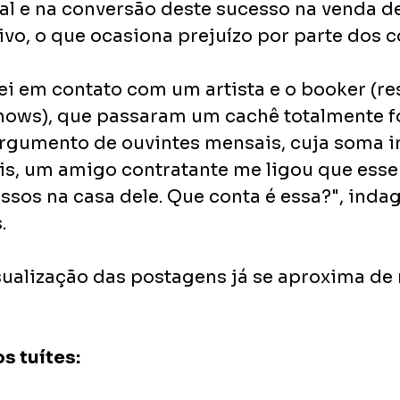
tal e na conversão deste sucesso na venda d
vo, o que ocasiona prejuízo por parte dos c
rei em contato com um artista e o booker (re
hows), que passaram um cachê totalmente f
argumento de ouvintes mensais, cuja soma in
is, um amigo contratante me ligou que esse 
ssos na casa dele. Que conta é essa?", ind
. 
ualização das postagens já se aproxima de
s tuítes: