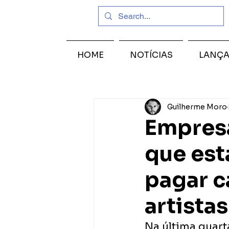
HOME
NOTÍCIAS
LANÇ
Guilherme Moro
Empresá
que está
pagar c
artistas
Na última quarta