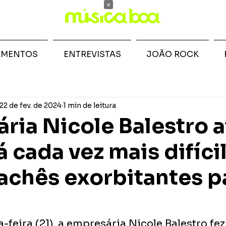
×
AMENTOS
ENTREVISTAS
JOÃO ROCK
22 de fev. de 2024
1 min de leitura
ria Nicole Balestro a
 cada vez mais difíci
achês exorbitantes p
-feira (21), a empresária Nicole Balestro fez