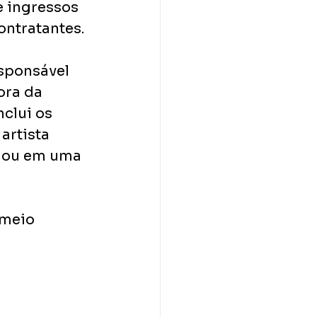
e ingressos 
ontratantes. 
sponsável 
ora da 
clui os 
artista 
agou em uma 
 meio 