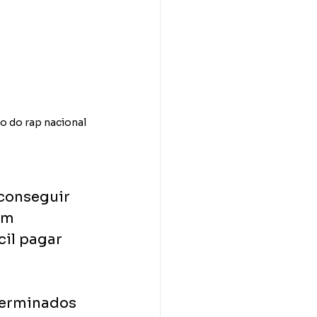
 do rap nacional 
conseguir 
em 
il pagar 
terminados 