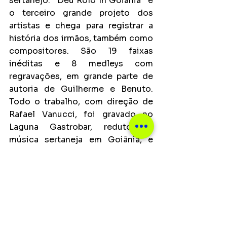
sertanejo. “Deu Rolo In Goiânia” é 
o terceiro grande projeto dos 
artistas e chega para registrar a 
história dos irmãos, também como 
compositores. São 19 faixas 
inéditas e 8 medleys com 
regravações, em grande parte de 
autoria de Guilherme e Benuto. 
Todo o trabalho, com direção de 
Rafael Vanucci, foi gravado no 
Laguna Gastrobar, reduto da 
música sertaneja em Goiânia, e 
conta com as grandes 
participações de Hugo & 
Guilherme, Matheus & Kauan, 
Turma do Pagode e Xand Avião.