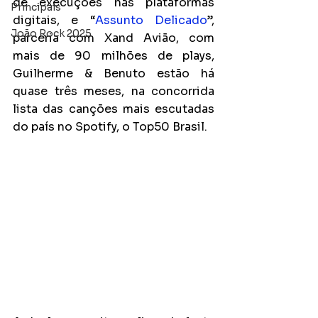
de execuções nas plataformas 
Principais
digitais, e “
Assunto Delicado
”, 
João Rock 2025
parceria com Xand Avião, com 
mais de 90 milhões de plays, 
Guilherme & Benuto estão há 
quase três meses, na concorrida 
lista das canções mais escutadas 
do país no Spotify, o Top50 Brasil.