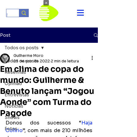
×
Post
Todos os posts
Guilherme Moro
Todos os posts
25 de nov. de 2022
2 min de leitura
Em clima de copa do
Resenhas
mundo: Guilherme &
Opinião
Benuto lançam “Jogou
Entrevistas
Aonde” com Turma do
Notícias
Pagode
Shows
Donos dos sucessos “
Haja 
Fotos
Colírio
”, com mais de 210 milhões 