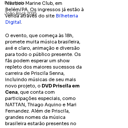
Principais
Náutico Marine Club, em 
Belém/PA. Os ingressos já estão à 
João Rock 2025
venda através do site 
Bilheteria 
Digital
.
O evento, que começa às 18h, 
promete muita música brasileira, 
axé e claro, animação e diversão 
para todo o público presente. Os 
fãs podem esperar um show 
repleto dos maiores sucessos da 
carreira de Priscila Senna, 
incluindo músicas de seu mais 
novo projeto, o 
DVD Priscila em 
Cena
, que conta com 
participações especiais, como 
NATTAN, Thiago Aquino e Mari 
Fernandez. Além de Priscila, 
grandes nomes da música 
brasileira estarão presentes no 