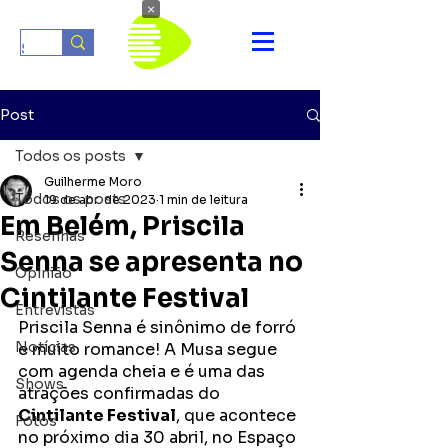
×
Post
Todos os posts
Guilherme Moro
Todos os posts
19 de abr. de 2023
1 min de leitura
Em Belém, Priscila
Resenhas
Senna se apresenta no
Opinião
Cintilante Festival
Entrevistas
Priscila Senna é sinônimo de forró 
Notícias
e muito romance! A Musa segue 
com agenda cheia e é uma das 
Shows
atrações confirmadas do 
Cintilante Festival
, que acontece 
Fotos
no próximo dia 30 abril, no Espaço 