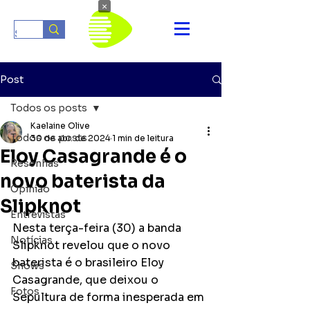
×
Post
Todos os posts
Kaelaine Olive
Todos os posts
30 de abr. de 2024
1 min de leitura
Eloy Casagrande é o
Resenhas
novo baterista da
Opinião
Slipknot
Entrevistas
Nesta terça-feira (30) a banda 
Notícias
Slipknot revelou que o novo 
baterista é o brasileiro Eloy 
Shows
Casagrande, que deixou o 
Fotos
Sepultura de forma inesperada em 