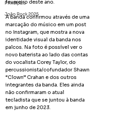
fevereiro deste ano. 
Principais
João Rock 2025
A banda confirmou através de uma 
marcação do músico em um post 
no Instagram, que mostra a nova 
identidade visual da banda nos 
palcos. Na foto é possível ver o 
novo baterista ao lado das contas 
do vocalista Corey Taylor, do 
percussionista/cofundador Shawn 
“Clown” Crahan e dos outros 
integrantes da banda. Eles ainda 
não confirmaram o atual 
tecladista que se juntou à banda 
em junho de 2023.