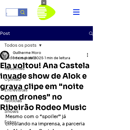
×
Post
Todos os posts
Guilherme Moro
Todos os posts
1 de mai. de 2025
1 min de leitura
Ela voltou! Ana Castela
Resenhas
invade show de Alok e
Opinião
grava clipe em "noite
Entrevistas
com drones" no
Notícias
Ribeirão Rodeo Music
Shows
Mesmo com o “spoiler” já 
Fotos
circulando na imprensa, a parceria 