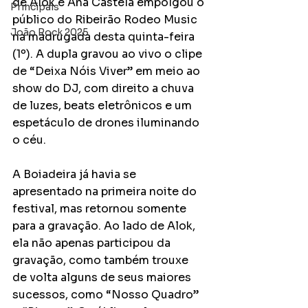
de Alok e Ana Castela empolgou o 
Principais
público do Ribeirão Rodeo Music 
João Rock 2025
na madrugada desta quinta-feira 
(1º). A dupla gravou ao vivo o clipe 
de “Deixa Nóis Viver” em meio ao 
show do DJ, com direito a chuva 
de luzes, beats eletrônicos e um 
espetáculo de drones iluminando 
o céu.
A Boiadeira já havia se 
apresentado na primeira noite do 
festival, mas retornou somente 
para a gravação. Ao lado de Alok, 
ela não apenas participou da 
gravação, como também trouxe 
de volta alguns de seus maiores 
sucessos, como “Nosso Quadro” 