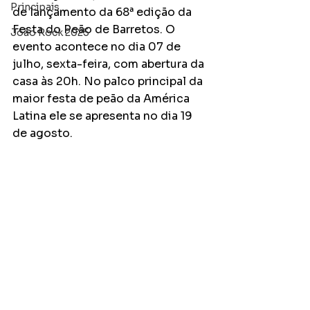
Principais
de lançamento da 68ª edição da 
Festa do Peão de Barretos. O 
João Rock 2025
evento acontece no dia 07 de 
julho, sexta-feira, com abertura da 
casa às 20h. No palco principal da 
maior festa de peão da América 
Latina ele se apresenta no dia 19 
de agosto.