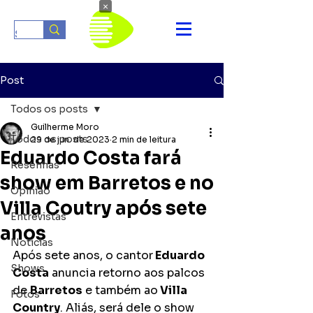
×
Post
Todos os posts
Guilherme Moro
Todos os posts
29 de jun. de 2023
2 min de leitura
Eduardo Costa fará
Resenhas
show em Barretos e no
Opinião
Villa Coutry após sete
Entrevistas
anos
Notícias
Após sete anos, o cantor
 Eduardo 
Shows
Costa
 anuncia retorno aos palcos 
de 
Barretos
 e também ao
 Villa 
Fotos
Country
. Aliás, será dele o show 