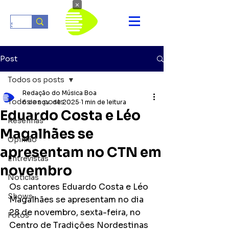
×
Post
Todos os posts
Redação do Música Boa
Todos os posts
6 de nov. de 2025
1 min de leitura
Eduardo Costa e Léo
Resenhas
Magalhães se
Opinião
apresentam no CTN em
Entrevistas
novembro
Notícias
Os cantores Eduardo Costa e Léo 
Shows
Magalhães se apresentam no dia 
28 de novembro, sexta-feira, no 
Fotos
Centro de Tradições Nordestinas 