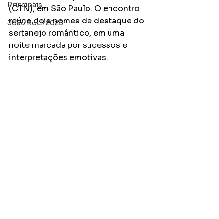
Principais
(CTN), em São Paulo. O encontro 
reúne dois nomes de destaque do 
João Rock 2025
sertanejo romântico, em uma 
noite marcada por sucessos e 
interpretações emotivas.