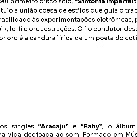
eu primeiro disco solo, 
“Sintonia Imperfeit
ulo a união coesa de estilos que guia o trab
rasilidade às experimentações eletrônicas,
olk, lo-fi e orquestrações. O fio condutor des
onoro é a candura lírica de um poeta do coti
os singles
 “Aracaju”
 e 
“Baby”
, o álbum
uma vida dedicada ao som. Formado em Músi