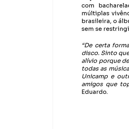
com bacharela
múltiplas vivên
brasileira, o ál
sem se restringi
“De certa forma
disco. Sinto qu
alívio porque d
todas as músic
Unicamp e outr
amigos que topa
Eduardo.