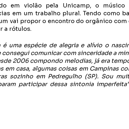
do em violão pela Unicamp, o músico t
cias em um trabalho plural. Tendo como ba
bum vai propor o encontro do orgânico com o
r a rótulos.
 é uma espécie de alegria e alívio o nasci
e consegui comunicar com sinceridade a min
esde 2006 compondo melodias, já era tempo!
as em casa, algumas coisas em Campinas co
as sozinho em Pedregulho (SP). Sou muit
ram participar dessa sintonia imperfeita