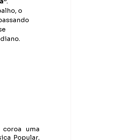
a”
. 
alho, o 
 passando 
se 
diano. 
 coroa uma 
ca Popular, 