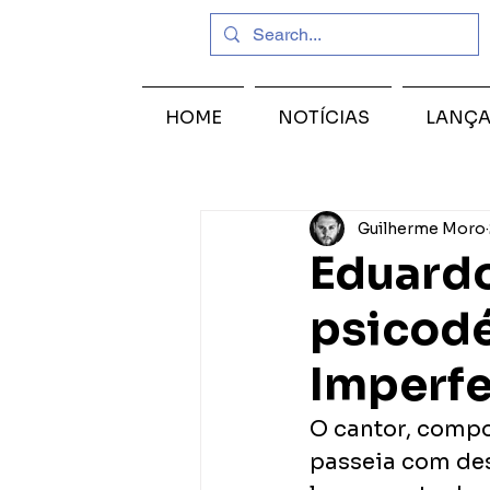
HOME
NOTÍCIAS
LANÇ
Guilherme Moro
Eduardo
psicodé
Imperfe
O cantor, compos
passeia com des