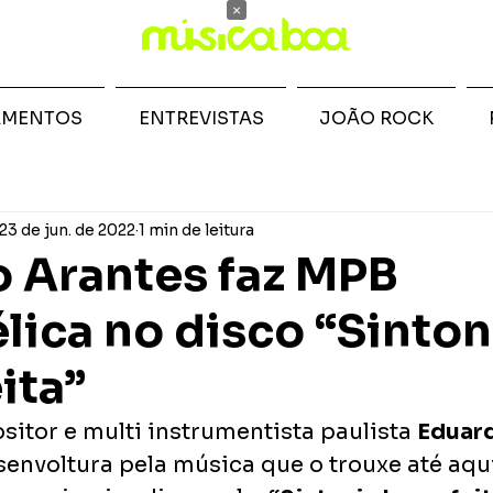
×
AMENTOS
ENTREVISTAS
JOÃO ROCK
23 de jun. de 2022
1 min de leitura
 Arantes faz MPB
lica no disco “Sinton
ita”
itor e multi instrumentista paulista 
Eduar
envoltura pela música que o trouxe até aqui