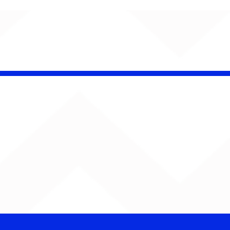
insk conquista
campeonato da
lha da Aldeia no
o Rock