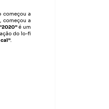
o começou a 
, começou a 
“2020”
 é um 
ção do lo-fi 
cal”
. 