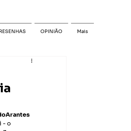
RESENHAS
OPINIÃO
Mais
ia
doArantes
 - o 