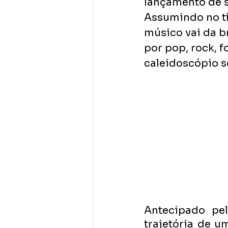
lançamento de s
Assumindo no tít
músico vai da b
por pop, rock, f
caleidoscópio s
Antecipado pel
trajetória de 