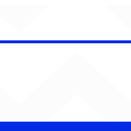
AUMENTA O SOM!
Semana estreia com
retorno de Jão, Ariana
Grande, Sorriso Maroto e
mais