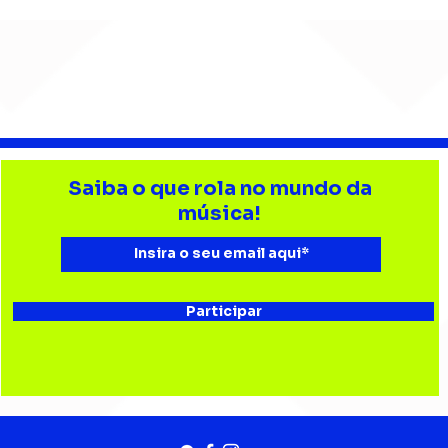
Djonga reúne multidão e
Lev
reforça
tri
Saiba o que rola no mundo da
representatividade do
Bata
música!
rap no João Rock
Joã
Participar