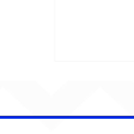
AUMENTA O SOM!
Semana estreia com
retorno de Jão, Ariana