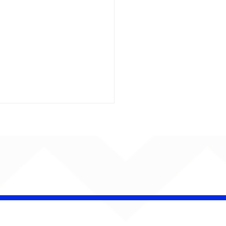
insk conquista
campeonato da
lha da Aldeia no