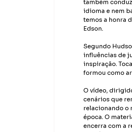
também conduziu
idioma e nem ba
temos a honra d
Edson.
Segundo Hudson,
influências de 
inspiração. Toca
formou como arti
O vídeo, dirigid
cenários que re
relacionando o 
época. O materi
encerra com a r