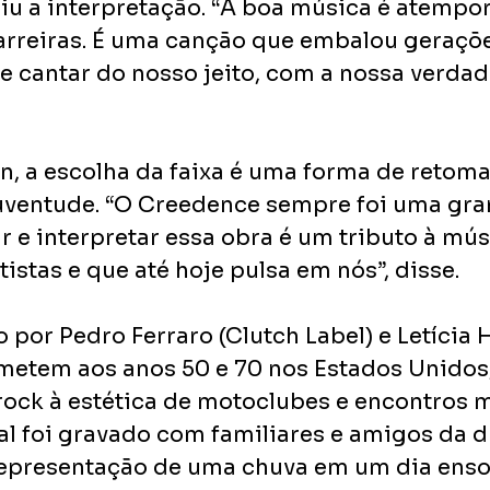
 a interpretação. “A boa música é atempora
rreiras. É uma canção que embalou gerações
e cantar do nosso jeito, com a nossa verdade
 a escolha da faixa é uma forma de retomar
juventude. “O Creedence sempre foi uma gra
r e interpretar essa obra é um tributo à mús
stas e que até hoje pulsa em nós”, disse.
o por Pedro Ferraro (Clutch Label) e Letícia H
metem aos anos 50 e 70 nos Estados Unidos,
rock à estética de motoclubes e encontros m
al foi gravado com familiares e amigos da d
epresentação de uma chuva em um dia enso