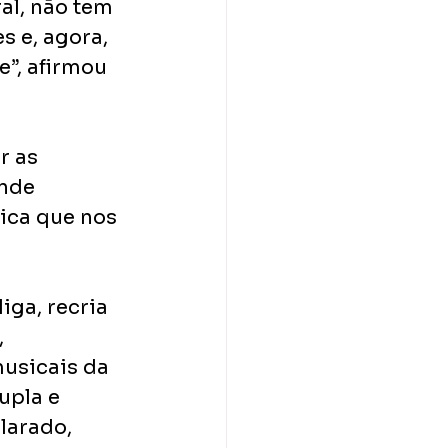
l, não tem 
 e, agora, 
”, afirmou 
 as 
nde 
ica que nos 
iga, recria 
 
usicais da 
upla e 
larado, 