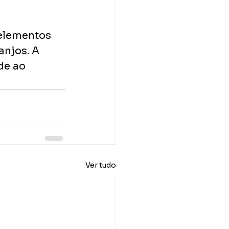
elementos 
njos. A 
de ao 
Ver tudo