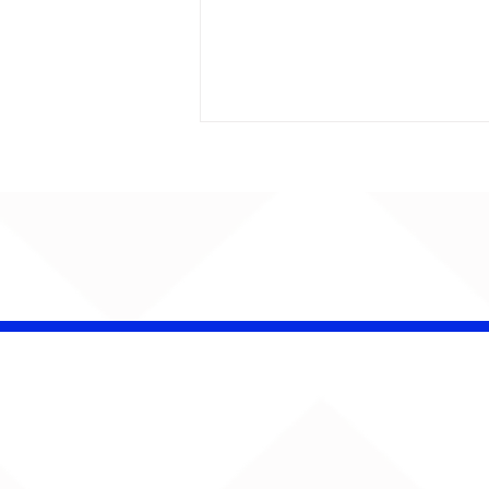
Barão Vermelho reúne
formação original em
show em Ribeirão Preto