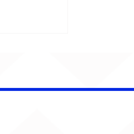
 Band OTHOÁ estreia
etáculo "Barroco
ical" na Casa Natura
ical com homenagem
lberto Gil