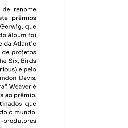
 de renome 
te prêmios 
Gerwig, que 
do álbum foi 
 da Atlantic 
de projetos 
 Six, Birds 
rious) e pelo 
ndon Davis. 
”, Weaver é 
 ao prêmio. 
tinados que 
do o mundo. 
-produtores 