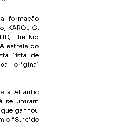
RA
.
a formação 
zo, KAROL G, 
ID, The Kid 
A estrela do 
ta lista de 
a original 
 a Atlantic 
á se uniram 
 que ganhou 
m o “Suicide 