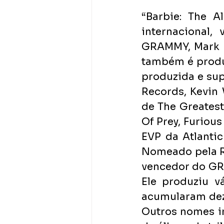
“Barbie: The A
internacional,
GRAMMY, Mark Ro
também é produt
produzida e sup
Records, Kevin 
de The Greatest
Of Prey, Furious 
EVP da Atlanti
Nomeado pela Ro
vencedor do GR
Ele produziu vá
acumularam dez
Outros nomes im