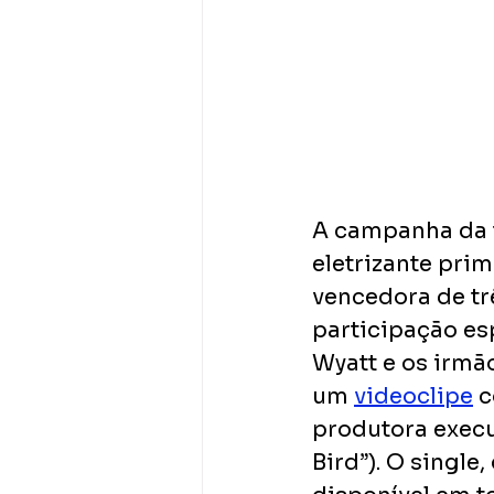
A campanha da t
eletrizante prim
vencedora de t
participação es
Wyatt e os irmã
um 
videoclipe
 
produtora execut
Bird”). O single,