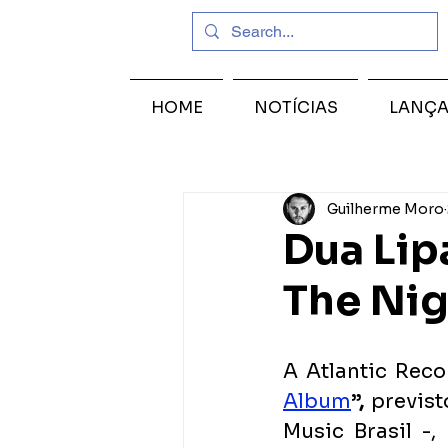
HOME
NOTÍCIAS
LANÇ
Guilherme Moro
Dua Lip
The Nig
A Atlantic Reco
Album
”, 
previst
Music Brasil -