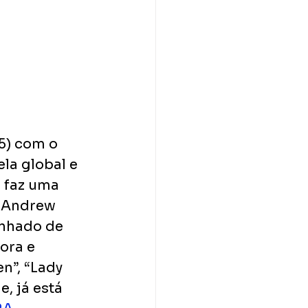
5) com o 
ela global e 
 faz uma 
, Andrew 
nhado de 
ora e 
n”, “Lady 
e, já está 