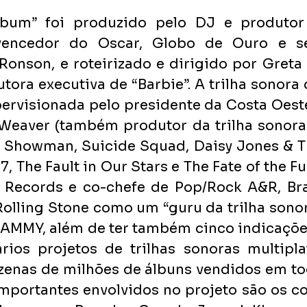
lbum” foi produzido pelo DJ e produtor
 vencedor do Oscar, Globo de Ouro e se
nson, e roteirizado e dirigido por Greta 
ora executiva de “Barbie”. A trilha sonora 
ervisionada pelo presidente da Costa Oeste
Weaver (também produtor da trilha sonora 
 Showman, Suicide Squad, Daisy Jones & The
7, The Fault in Our Stars e The Fate of the Fu
c Records e co-chefe de Pop/Rock A&R, Bra
lling Stone como um “guru da trilha sonora
AMMY, além de ter também cinco indicações
rios projetos de trilhas sonoras multipla
enas de milhões de álbuns vendidos em to
portantes envolvidos no projeto são os co