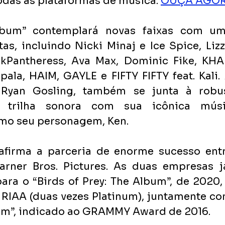
odas as plataformas de música. 
OUÇA AGO
lbum” contemplará novas faixas com um
tas, incluindo Nicki Minaj e Ice Spice, Liz
nkPantheress, Ava Max, Dominic Fike, KHAL
ala, HAIM, GAYLE e FIFTY FIFTY feat. Kali. 
, Ryan Gosling, também se junta à robus
a trilha sonora com sua icônica músic
omo seu personagem, Ken.
afirma a parceria de enorme sucesso entre
rner Bros. Pictures. As duas empresas j
ara o “Birds of Prey: The Album”, de 2020,
a RIAA (duas vezes Platinum), juntamente co
um”, indicado ao GRAMMY Award de 2016.