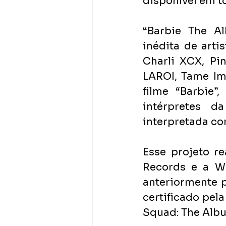
disponível em t
“Barbie The A
inédita de artis
Charli XCX, Pi
LAROI, Tame Imp
filme “Barbie”
intérpretes d
interpretada c
Esse projeto re
Records e a Wa
anteriormente p
certificado pel
Squad: The Alb