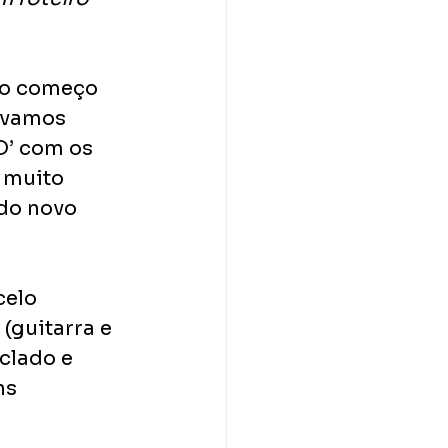
do começo 
 vamos 
D’ com os 
 muito 
 do novo 
celo 
 (guitarra e 
clado e 
ns 