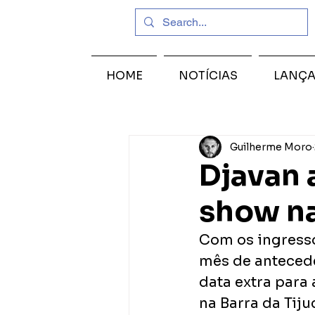
HOME
NOTÍCIAS
LANÇ
Guilherme Moro
Djavan 
show na
Com os ingresso
mês de antecedê
data extra para
na Barra da Tiju