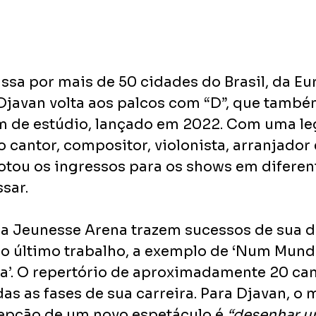
ssa por mais de 50 cidades do Brasil, da Eu
Djavan volta aos palcos com “D”, que tamb
m de estúdio, lançado em 2022. Com uma leg
o cantor, compositor, violonista, arranjador
otou os ingressos para os shows em diferen
sar.
a Jeunesse Arena trazem sucessos de sua di
do último trabalho, a exemplo de ‘Num Mundo
da’. O repertório de aproximadamente 20 ca
s as fases de sua carreira. Para Djavan, o 
epção de um novo espetáculo é 
“desenhar um