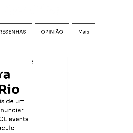
RESENHAS
OPINIÃO
Mais
ra
Rio
is de um 
nunciar 
GL events 
áculo 