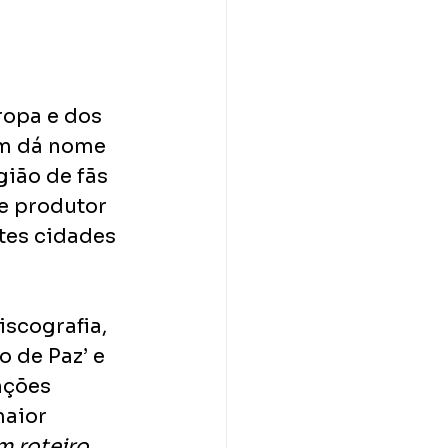
ropa e dos 
ém dá nome 
ião de fãs 
 e produtor 
tes cidades 
scografia, 
 de Paz’ e 
nções 
maior 
 roteiro 