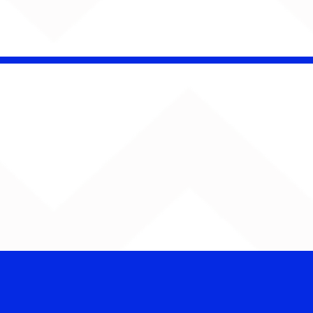
Barão Vermelho reúne
formação original em
show em Ribeirão Preto