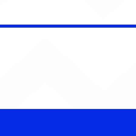
kavo celebra 25 anos
 show gratuito em
 Paulo e prepara
çamento de novo
le