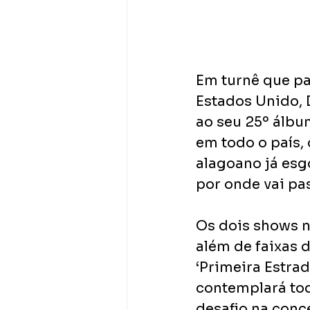
Em turnê que pa
Estados Unido, 
ao seu 25º álbu
em todo o país, 
alagoano já esg
por onde vai pas
Os dois shows n
além de faixas 
‘Primeira Estra
contemplará toda
desafio na conc