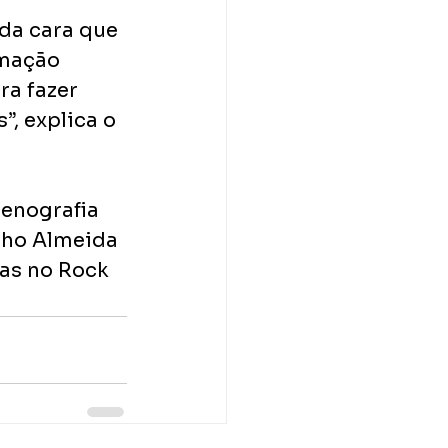
da cara que 
mação 
a fazer 
, explica o 
cenografia 
nho Almeida 
as no Rock 