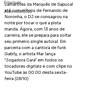
Principais
camarotes da Marquês de Sapucaí 
até o reveillons de Fernando de 
João Rock 2025
Noronha, o DJ se consagrou na 
noite por tocar o que a pista 
manda. Agora, com 13 anos de 
carreira, ele se prepara para soltar 
seu primeiro single autoral. Em 
parceria com a cantora de funk 
Gabily, o artista Mar lança 
"Jogadora Cara" em todos os 
tocadores digitais e com clipe no 
YouTube às 00:00 desta sexta-
feira (28/10).