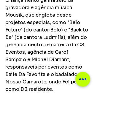
O lançamento ganha selo da 
gravadora e agência musical 
Mousik, que engloba desde 
projetos especiais, como "Belo 
Future" (do cantor Belo) e "Back to 
Be" (da cantora Ludmilla), além do 
gerenciamento de carreira da CS 
Eventos, agência de Carol 
Sampaio e Michel Diamant, 
responsáveis por eventos como 
Baile Da Favorita e o badalado 
Nosso Camarote, onde Felipe atua 
como DJ residente.
O clipe de "Jogadora Cara" estreia 
meia noite no canal oficial do 
artista no YouTube.