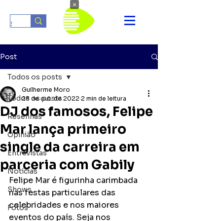
×
Post
Todos os posts
Guilherme Moro
Todos os posts
28 de out. de 2022
2 min de leitura
DJ dos famosos, Felipe
Resenhas
Mar lança primeiro
Opinião
single da carreira em
Entrevistas
parceria com Gabily
Notícias
Felipe Mar é figurinha carimbada 
Shows
nas festas particulares das 
celebridades e nos maiores 
Fotos
eventos do país. Seja nos 